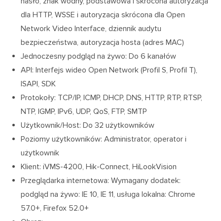
hasło, znak wodny, podstawowa i skrócona autoryzacja
dla HTTP, WSSE i autoryzacja skrócona dla Open
Network Video Interface, dziennik audytu
bezpieczeństwa, autoryzacja hosta (adres MAC)
Jednoczesny podgląd na żywo: Do 6 kanałów
API: Interfejs wideo Open Network (Profil S, Profil T),
ISAPI, SDK
Protokoły: TCP/IP, ICMP, DHCP, DNS, HTTP, RTP, RTSP,
NTP, IGMP, IPv6, UDP, QoS, FTP, SMTP
Użytkownik/Host: Do 32 użytkowników
Poziomy użytkowników: Administrator, operator i
użytkownik
Klient: iVMS-4200, Hik-Connect, HiLookVision
Przeglądarka internetowa: Wymagany dodatek:
podgląd na żywo: IE 10, IE 11, usługa lokalna: Chrome
57.0+, Firefox 52.0+