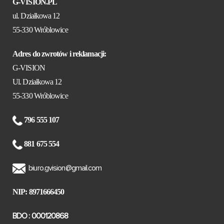
G-VISION.PL
ul. Działkowa 12
55-330 Wróblowice
Adres do zwrotów i reklamacji:
G-VISION
Ul. Działkowa 12
55-330 Wróblowice
796 555 107
881 675 554
biuro.gvision@gmail.com
NIP: 8971666450
BDO : 000120868