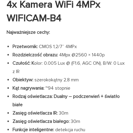
4x Kamera WiFi 4MPx
WIFICAM-B4
Najważniejsze cechy:
Przetwornik:
CMOS 1,2/7” 4MPx
Rozdzielczość obrazu:
4Mpx @2560 × 1440p
Czułość: K
olor: 0.005 Lux @ (F1.6, AGC ON), B/W: 0 Lux
z IR
Obiektyw:
szerokokątny 2,8 mm
Kąt nagrywania:
~94 stopnie
Rodzaj oświetlacza: Dualny – podczerwień + światło
białe
Zasięg oświetlacza IR:
30m
Zasięg oświetlacza białego:
30m
Funkcje inteligentne:
detekcja ruchu