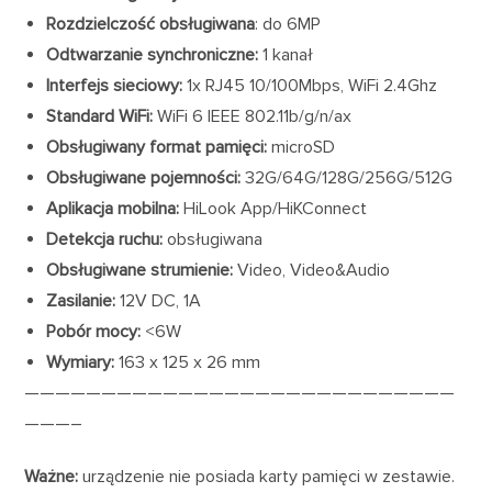
Rozdzielczość obsługiwana
: do 6MP
Odtwarzanie synchroniczne:
1 kanał
Interfejs sieciowy:
1x RJ45 10/100Mbps, WiFi 2.4Ghz
Standard WiFi:
WiFi 6 IEEE 802.11b/g/n/ax
Obsługiwany format pamięci:
microSD
Obsługiwane pojemności:
32G/64G/128G/256G/512G
Aplikacja mobilna:
HiLook App/HiKConnect
Detekcja ruchu:
obsługiwana
Obsługiwane strumienie:
Video, Video&Audio
Zasilanie:
12V DC, 1A
Pobór mocy:
<6W
Wymiary:
163 x 125 x 26 mm
————————————————————————————
———–
Ważne:
urządzenie nie posiada karty pamięci w zestawie.