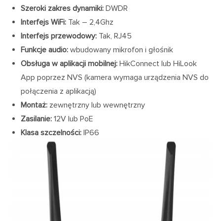
Szeroki zakres dynamiki:
DWDR
Interfejs WiFi:
Tak – 2,4Ghz
Interfejs przewodowy:
Tak, RJ45
Funkcje audio:
wbudowany mikrofon i głośnik
Obsługa w aplikacji mobilnej:
HikConnect lub HiLook
App poprzez NVS (kamera wymaga urządzenia NVS do
połączenia z aplikacją)
Montaż:
zewnętrzny lub wewnętrzny
Zasilanie:
12V lub PoE
Klasa szczelności:
IP66