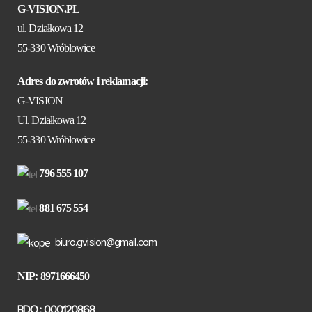
G-VISION.PL
ul. Działkowa 12
55-330 Wróblowice
Adres do zwrotów i reklamacji:
G-VISION
Ul. Działkowa 12
55-330 Wróblowice
796 555 107
881 675 554
biuro.gvision@gmail.com
NIP: 8971666450
BDO : 000120868