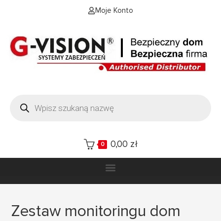
Moje Konto
0,00
zł
0
Zestaw monitoringu dom