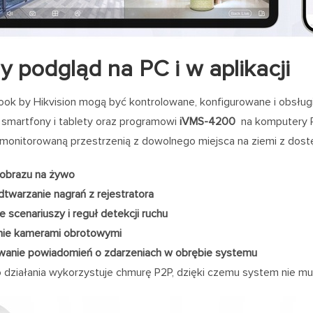
y podgląd na PC i w aplikacji
ok by Hikvision mogą być kontrolowane, konfigurowane i obsługiw
 smartfony i tablety oraz programowi
iVMS-4200
na komputery P
monitorowaną przestrzenią z dowolnego miejsca na ziemi z dostęp
 obrazu na żywo
dtwarzanie nagrań z rejestratora
e scenariuszy i reguł detekcji ruchu
nie kamerami obrotowymi
wanie powiadomień o zdarzeniach w obrębie systemu
o działania wykorzystuje chmurę P2P, dzięki czemu system nie m