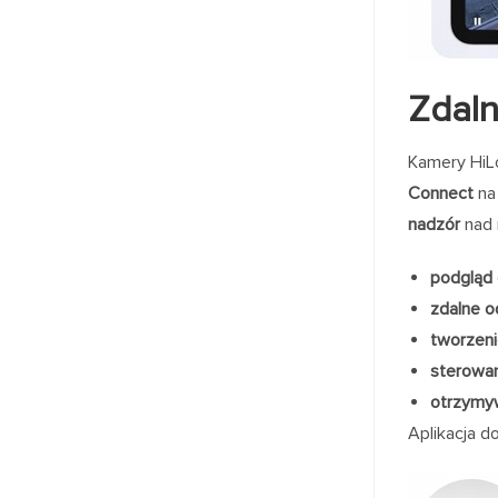
Zdaln
Kamery HiLo
Connect
na
nadzór
nad 
podgląd
zdalne o
tworzeni
sterowa
otrzymy
Aplikacja d