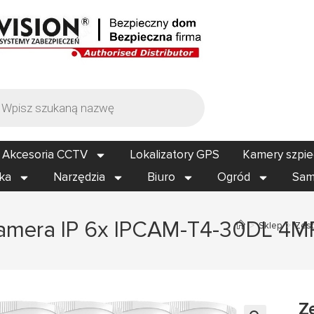
Akcesoria CCTV
Lokalizatory GPS
Kamery szpi
ika
Narzędzia
Biuro
Ogród
Sam
amera IP 6x IPCAM-T4-30DL 4M
>
Sklep
>
Zest
Z