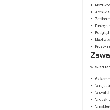
Możliwo
Archiwiz
Zasilani
Funkcja 
Podgląd 
Możliwoś
Prosty i
Zawa
W skład te
6x kame
1x rejes
1x switc
1x dysk 
1x nakle