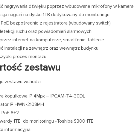
ść nagrywania dźwięku poprzez wbudowane mikrofony w kamera
acja nagrań na dysku 1TB dedykowany do monitoringu
e PoE bezpośrednio z rejestratora (wbudowany switch)
detekcji ruchu oraz powiadomień alarmowych
przez internet na komputerze, smartfonie, tablecie
ć instalacji na zewnątrz oraz wewnątrz budynku
 szybki proces montażu
rtość zestawu
go zestawu wchodzi:
ra kopułkowa IP 4Mpx – IPCAM-T4-30DL
trator IP HWN-2108MH
h PoE 8+2
twardy 1TB do monitoringu -Toshiba S300 1TB
jka informacyjna