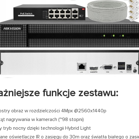
żniejsze funkcje zestawu:
 ostry obraz w rozdzielczości 4Mpx @2560x1440p
kąt nagrywania w kamerach (~98 stopni)
 tryb nocny dzięki technologii Hybrid Light
e oświetlacze IR o zasięgu do 30m oraz światła białego o zas