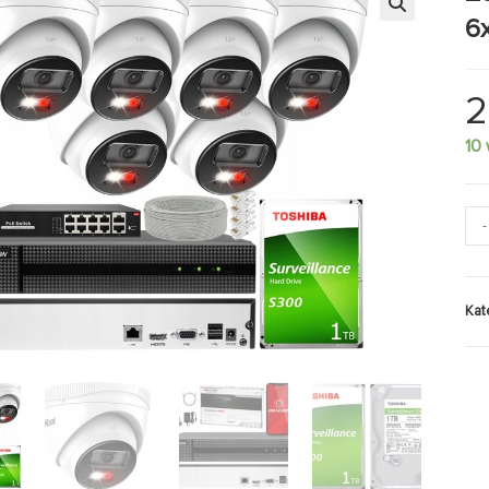
6
2
10
-
Kat