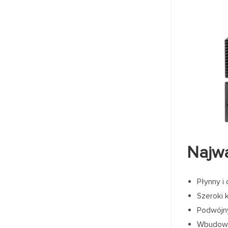
Najwa
Płynny i
Szeroki 
Podwójny
Wbudowan