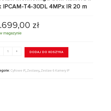
x IPCAM-T4-30DL 4MPx IR 20 m
.699,00
zł
 w magazynie
+
DODAJ DO KOSZYKA
egorie:
Cyfrowe IP
,
Zestawy
,
Zestaw 6 Kamery IP