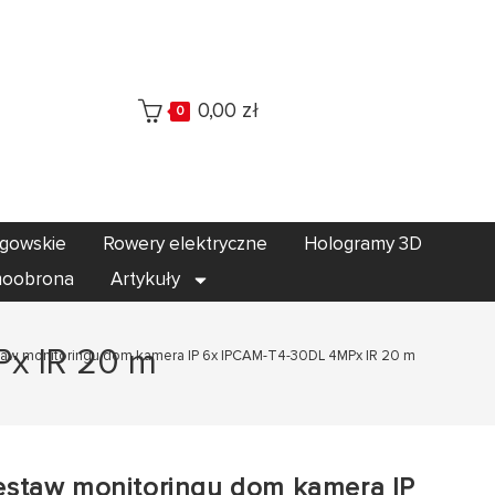
0,00
zł
0
egowskie
Rowery elektryczne
Hologramy 3D
oobrona
Artykuły
Px IR 20 m
aw monitoringu dom kamera IP 6x IPCAM-T4-30DL 4MPx IR 20 m
estaw monitoringu dom kamera IP