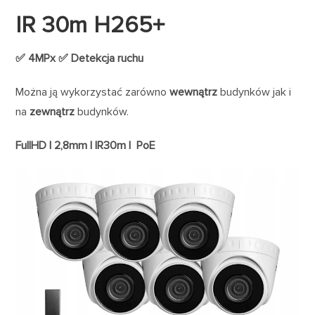
IR 30m H265+
✅ 4MPx ✅ Detekcja ruchu
Można ją wykorzystać zarówno
wewnątrz
budynków jak i
na
zewnątrz
budynków.
FullHD | 2,8mm | IR30m | PoE