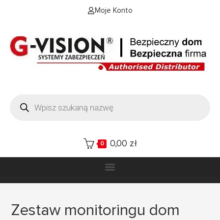
Moje Konto
0,00
zł
0
Zestaw monitoringu dom