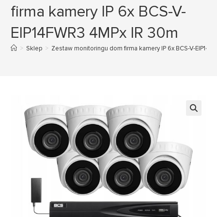
firma kamery IP 6x BCS-V-
EIP14FWR3 4MPx IR 30m
>
Sklep
>
Zestaw monitoringu dom firma kamery IP 6x BCS-V-EIP14
🔍