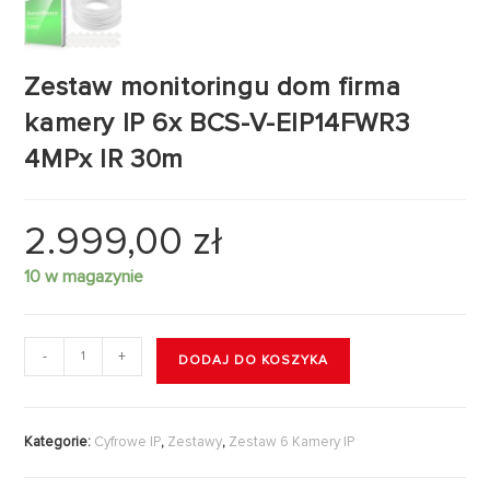
Zestaw monitoringu dom firma
kamery IP 6x BCS-V-EIP14FWR3
4MPx IR 30m
2.999,00
zł
10 w magazynie
-
+
DODAJ DO KOSZYKA
Kategorie:
Cyfrowe IP
,
Zestawy
,
Zestaw 6 Kamery IP