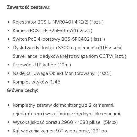
Zawartość zestawu:
Rejestrator BCS-L-NVR0401-4KE(2) ( 1szt. )
Kamera BCS-L-EIP25FSR5-AI1 ( 2szt. )
Switch PoE 4-portowy BCS-SP0402 ( 1szt. )
Dysk twardy Toshiba S300 o pojemności 1TB z serii
Surveillance, dedykowanej rozwiązaniom CCTV( 1szt. )
Przewód UTP kat.5e ( 10m )
Naklejka „Uwaga Obiekt Monitorowany” ( 1szt. )
Komplet wtyków RJ45
Główne cechy:
Kompletny zestaw do monitrongu z 2 kamerami,
rejestratorem i wszelkimi niezbędnymi akcesoriami.
Wysoka jakość obrazu 2960 × 1688 pikseli (5Mpx)
Kąt widzenia kamer: 97° w poziomie, 129° po