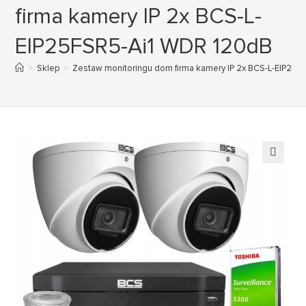
firma kamery IP 2x BCS-L-
EIP25FSR5-Ai1 WDR 120dB
>
Sklep
>
Zestaw monitoringu dom firma kamery IP 2x BCS-L-EIP25
🔍