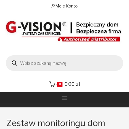
Moje Konto
0,00
zł
0
Zestaw monitoringu dom