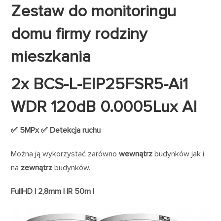
Zestaw do monitoringu
domu firmy rodziny
mieszkania
2x BCS-L-EIP25FSR5-Ai1
WDR 120dB 0.0005Lux AI
✅ 5MPx ✅ Detekcja ruchu
Można ją wykorzystać zarówno
wewnątrz
budynków jak i
na
zewnątrz
budynków.
FullHD | 2,8mm | IR 50m |