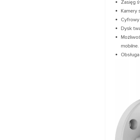
Zasięg 
Kamery s
Cyfrow
Dysk twa
Możliwoś
mobilne.
Obsługa 