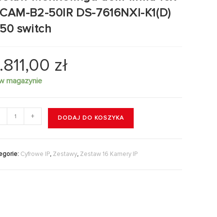
PCAM-B2-50IR DS-7616NXI-K1(D)
R50 switch
.811,00
zł
 w magazynie
+
DODAJ DO KOSZYKA
egorie:
Cyfrowe IP
,
Zestawy
,
Zestaw 16 Kamery IP