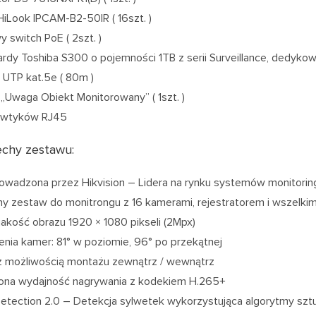
iLook IPCAM-B2-50IR ( 16szt. )
y switch PoE ( 2szt. )
rdy Toshiba S300 o pojemności 1TB z serii Surveillance, dedykow
UTP kat.5e ( 80m )
 „Uwaga Obiekt Monitorowany” ( 1szt. )
 wtyków RJ45
chy zestawu:
owadzona przez Hikvision – Lidera na rynku systemów monitorin
y zestaw do monitrongu z 16 kamerami, rejestratorem i wszelkim
akość obrazu 1920 × 1080 pikseli (2Mpx)
enia kamer: 81° w poziomie, 96° po przekątnej
 możliwością montażu zewnątrz / wewnątrz
ona wydajność nagrywania z kodekiem H.265+
etection 2.0 – Detekcja sylwetek wykorzystująca algorytmy sztucz