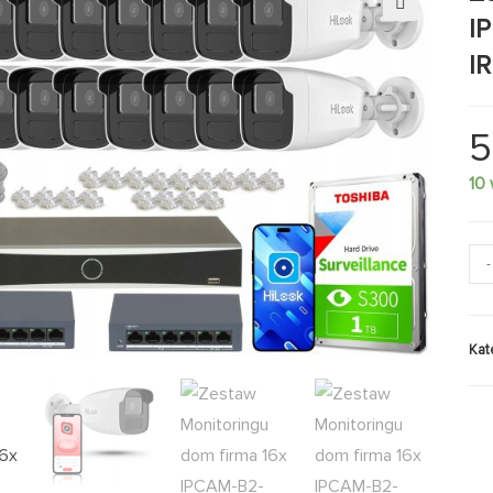
I
🔍
I
5
10
-
Kat