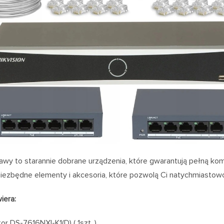
wy to starannie dobrane urządzenia, które gwarantują pełną kom
iezbędne elementy i akcesoria, które pozwolą Ci natychmiastowo 
iera:
or DS-7616NXI-K1(D) ( 1szt. )