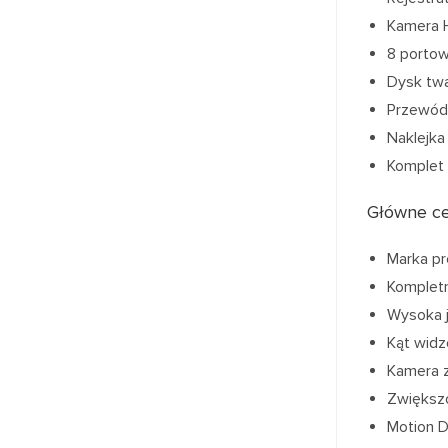
Kamera H
8 portow
Dysk twa
Przewód 
Naklejka
Komplet
Główne ce
Marka pr
Kompletn
Wysoka j
Kąt widz
Kamera z
Zwiększ
Motion D