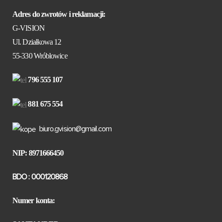
Adres do zwrotów i reklamacji:
G-VISION
Ul. Działkowa 12
55-330 Wróblowice
796 555 107
881 675 554
biuro.gvision@gmail.com
NIP: 8971666450
BDO : 000120868
Numer konta: