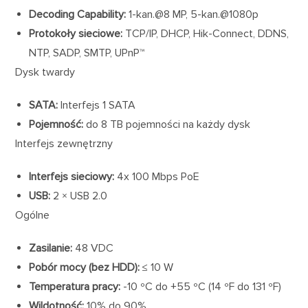
Decoding Capability:
1-kan.@8 MP, 5-kan.@1080p
Protokoły sieciowe:
TCP/IP, DHCP, Hik-Connect, DDNS,
NTP, SADP, SMTP, UPnP™
Dysk twardy
SATA:
Interfejs 1 SATA
Pojemność:
do 8 TB pojemności na każdy dysk
Interfejs zewnętrzny
Interfejs sieciowy:
4x 100 Mbps PoE
USB:
2 × USB 2.0
Ogólne
Zasilanie:
48 VDC
Pobór mocy (bez HDD):
≤ 10 W
Temperatura pracy:
-10 ºC do +55 ºC (14 ºF do 131 ºF)
Wildotność:
10% do 90%