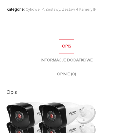
Kategorie:
Cyfrowe IP
,
Zestawy
,
Zestaw 4 Kamery IP
OPIS
INFORMACJE DODATKOWE
OPINIE (0)
Opis