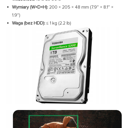
Wymiary (W×D×H):
200 × 205 × 48 mm (7.9″ × 8.1″ ×
1.9″)
Waga (bez HDD):
≤ 1 kg (2.2 lb)