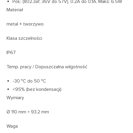
PoE: (802.3af, 36V do 57V), 0.2A do 0.1A, Maks: 6.5W
Materiał
metal + tworzywo
Klasa szczelności
IP67
Temp. pracy / Dopuszczalna wilgotność
-30 °C do 50 °C
<95% (bez kondensacji)
Wymiary
Ø 110 mm × 93.2 mm
Waga