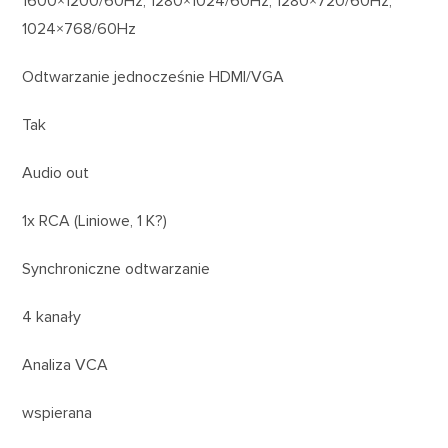
1600×1200/60Hz, 1280×1024/60Hz, 1280×720/60Hz,
1024×768/60Hz
Odtwarzanie jednocześnie HDMI/VGA
Tak
Audio out
1x RCA (Liniowe, 1 K?)
Synchroniczne odtwarzanie
4 kanały
Analiza VCA
wspierana