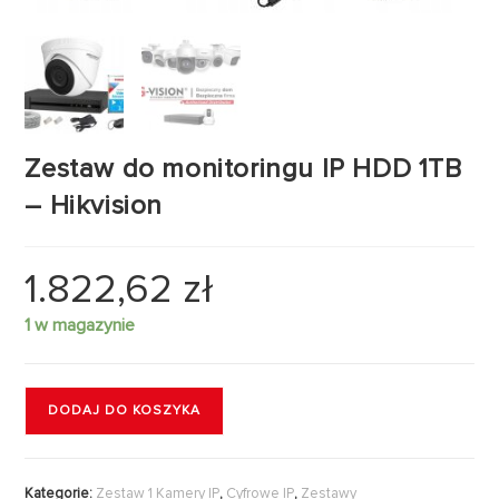
Zestaw do monitoringu IP HDD 1TB
– Hikvision
1.822,62
zł
1 w magazynie
DODAJ DO KOSZYKA
Kategorie:
Zestaw 1 Kamery IP
,
Cyfrowe IP
,
Zestawy