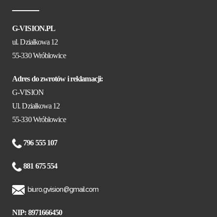
G-VISION.PL
ul. Działkowa 12
55-330 Wróblowice
Adres do zwrotów i reklamacji:
G-VISION
Ul. Działkowa 12
55-330 Wróblowice
796 555 107
881 675 554
biuro.gvision@gmail.com
NIP: 8971666450