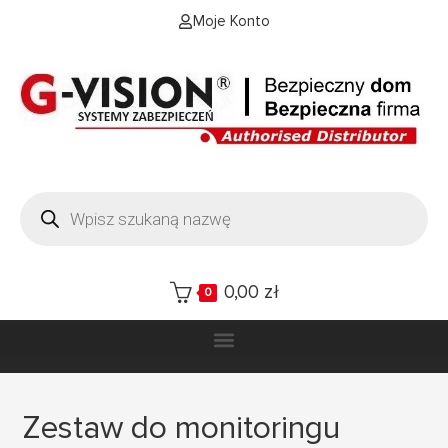
Moje Konto
0,00
zł
0
Zestaw do monitoringu