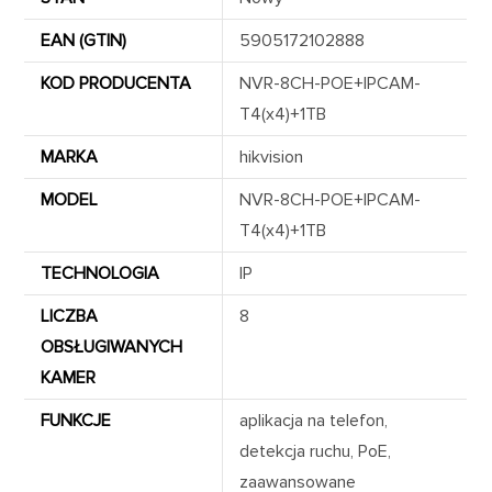
EAN (GTIN)
5905172102888
KOD PRODUCENTA
NVR-8CH-POE+IPCAM-
T4(x4)+1TB
MARKA
hikvision
MODEL
NVR-8CH-POE+IPCAM-
T4(x4)+1TB
TECHNOLOGIA
IP
LICZBA
8
OBSŁUGIWANYCH
KAMER
FUNKCJE
aplikacja na telefon,
detekcja ruchu, PoE,
zaawansowane