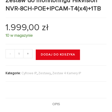
Zestaw do monitoringu Hikvision
NVR-8CH-POE+IPCAM-T4(x4)+1TB
1.999,00
zł
10 w magazynie
-
+
DODAJ DO KOSZYKA
Kategorie:
Cyfrowe IP
,
Zestawy
,
Zestaw 4 Kamery IP
OPIS