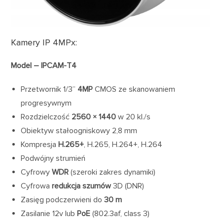
Kamery IP 4MPx:
Model – IPCAM-T4
Przetwornik 1/3”
4MP
CMOS ze skanowaniem
progresywnym
Rozdzielczość
2560 ×
1440
w 20 kl./s
Obiektyw stałoogniskowy 2,8 mm
Kompresja
H.265+
, H.265, H.264+, H.264
Podwójny strumień
Cyfrowy
WDR
(szeroki zakres dynamiki)
Cyfrowa
redukcja szumów
3D (DNR)
Zasięg podczerwieni do
30 m
Zasilanie 12v lub
PoE
(802.3af, class 3)