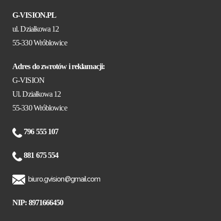
G-VISION.PL
ul. Działkowa 12
55-330 Wróblowice
Adres do zwrotów i reklamacji:
G-VISION
Ul. Działkowa 12
55-330 Wróblowice
796 555 107
881 675 554
biuro.gvision@gmail.com
NIP: 8971666450