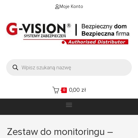
Moje Konto
0,00
zł
0
Zestaw do monitoringu –