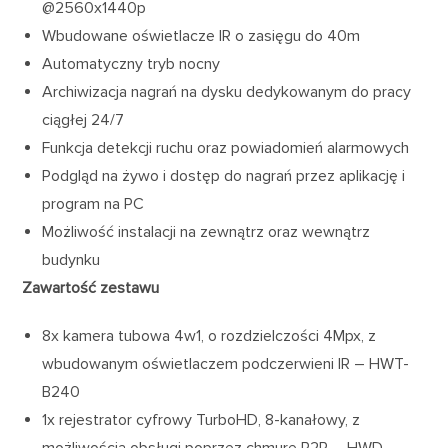
@2560x1440p
Wbudowane oświetlacze IR o zasięgu do 40m
Automatyczny tryb nocny
Archiwizacja nagrań na dysku dedykowanym do pracy
ciągłej 24/7
Funkcja detekcji ruchu oraz powiadomień alarmowych
Podgląd na żywo i dostęp do nagrań przez aplikację i
program na PC
Możliwość instalacji na zewnątrz oraz wewnątrz
budynku
Zawartość zestawu
8x kamera tubowa 4w1, o rozdzielczości 4Mpx, z
wbudowanym oświetlaczem podczerwieni IR – HWT-
B240
1x rejestrator cyfrowy TurboHD, 8-kanałowy, z
możliwością obsługi poprzez chmurę P2P – HWD-