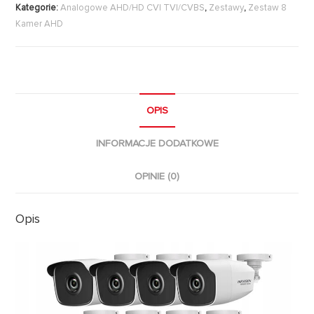
Kategorie:
Analogowe AHD/HD CVI TVI/CVBS
,
Zestawy
,
Zestaw 8
Kamer AHD
OPIS
INFORMACJE DODATKOWE
OPINIE (0)
Opis