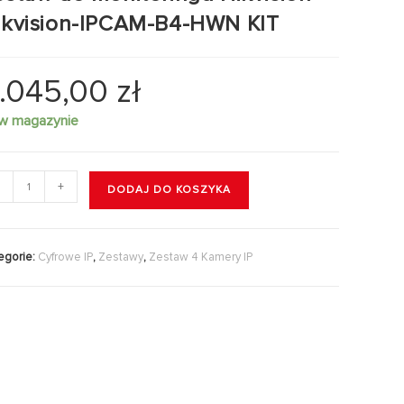
ikvision-IPCAM-B4-HWN KIT
.045,00
zł
 w magazynie
+
DODAJ DO KOSZYKA
egorie:
Cyfrowe IP
,
Zestawy
,
Zestaw 4 Kamery IP