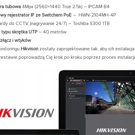
ra tubowa
4Mpx (2560×1440 True 2.5k) – IPCAM-B4
wy rejestrator IP ze Switchem PoE
– HWN-2104MH-4P
rdy do CCTV (nagrywanie 24/7) – Toshiba S300 1TB
 typu skrętka UTP
– 40 metrów
złącz i wtyków
nitoringu
Hikvison
zostały zaprojektowane tak, aby ich instalacja 
estawie poprowadzą Cię krok po kroku poprzez proces instalacji i