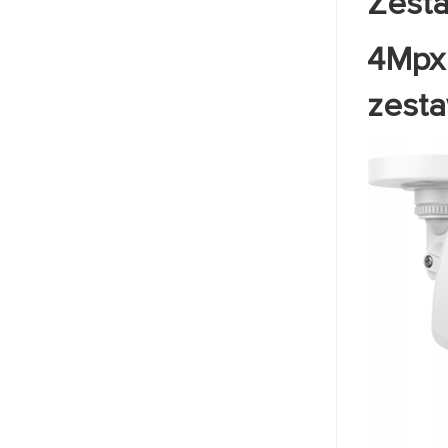
Zesta
4Mpx 
zesta