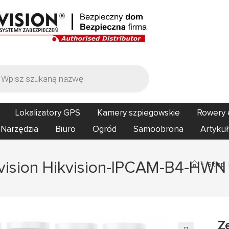
Lokalizatory GPS
Kamery szpiegowskie
Rowery 
Narzędzia
Biuro
Ogród
Samoobrona
Artykuł
vision Hikvision-IPCAM-B4-HWN
>
Sklep
Z