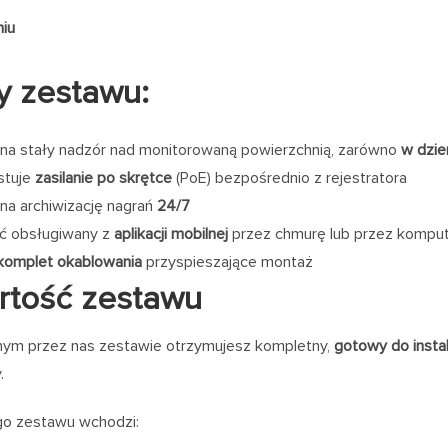
iu
y zestawu:
na stały nadzór nad monitorowaną powierzchnią, zarówno
w dzie
stuje
zasilanie po skrętce
(PoE) bezpośrednio z rejestratora
na archiwizację nagrań
24/7
ć obsługiwany z
aplikacji mobilnej
przez chmurę lub przez kompu
komplet okablowania
przyspieszające montaż
rtość zestawu
ym przez nas zestawie otrzymujesz kompletny,
gotowy do instal
.
go zestawu wchodzi: