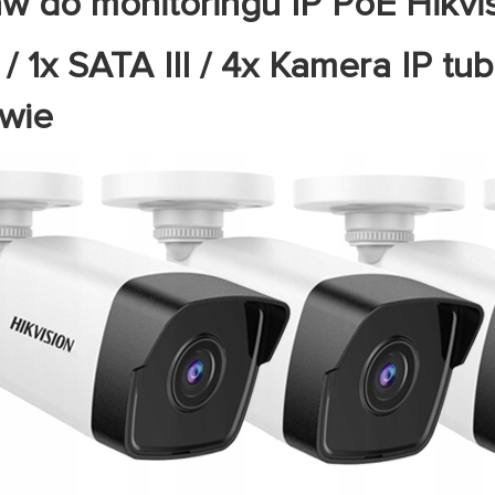
w do monitoringu IP PoE Hikvi
/ 1x SATA III / 4x Kamera IP t
wie