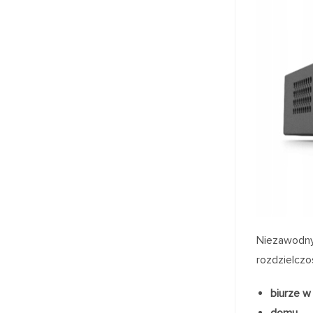
Niezawodny
rozdzielcz
biurze w 
domu