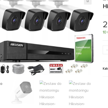
H
🔍
2
10
-
Kat