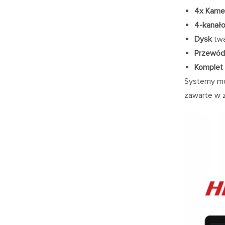
4x Kame
4-kanało
Dysk
twa
Przewód
Komplet 
Systemy mo
zawarte w z