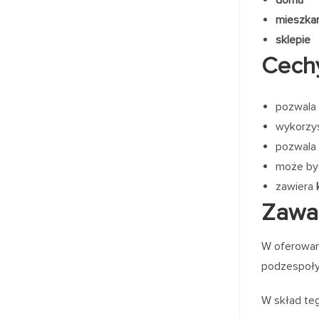
mieszkan
sklepie
Cech
pozwala 
wykorzy
pozwala 
może by
zawiera
Zawa
W oferowan
podzespoły
W skład te