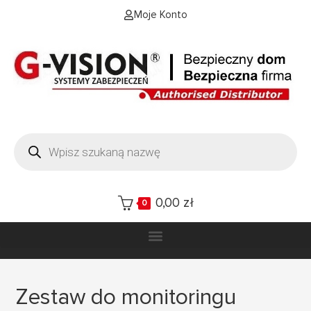
Moje Konto
0,00
zł
0
Zestaw do monitoringu