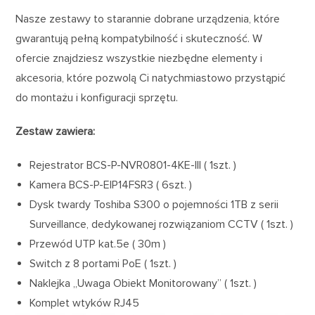
Nasze zestawy to starannie dobrane urządzenia, które
gwarantują pełną kompatybilność i skuteczność. W
ofercie znajdziesz wszystkie niezbędne elementy i
akcesoria, które pozwolą Ci natychmiastowo przystąpić
do montażu i konfiguracji sprzętu.
Zestaw zawiera:
Rejestrator BCS-P-NVR0801-4KE-III ( 1szt. )
Kamera BCS-P-EIP14FSR3 ( 6szt. )
Dysk twardy Toshiba S300 o pojemności 1TB z serii
Surveillance, dedykowanej rozwiązaniom CCTV ( 1szt. )
Przewód UTP kat.5e ( 30m )
Switch z 8 portami PoE ( 1szt. )
Naklejka „Uwaga Obiekt Monitorowany” ( 1szt. )
Komplet wtyków RJ45