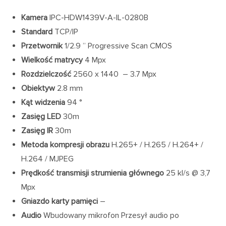
Kamera
IPC-HDW1439V-A-IL-0280B
Standard
TCP/IP
Przetwornik
1/2.9 ” Progressive Scan CMOS
Wielkość matrycy
4 Mpx
Rozdzielczość
2560 x 1440 – 3.7 Mpx
Obiektyw
2.8 mm
Kąt widzenia
94 °
Zasięg LED
30m
Zasięg IR
30m
Metoda kompresji obrazu
H.265+ / H.265 / H.264+ /
H.264 / MJPEG
Prędkość transmisji strumienia głównego
25 kl/s @ 3,7
Mpx
Gniazdo karty pamięci
–
Audio
Wbudowany mikrofon Przesył audio po