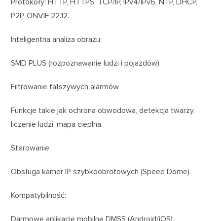
Protokoły: HTTP, HTTPS, TCP/IP, IPv4/IPv6, NTP, DHCP,
P2P, ONVIF 22.12.
Inteligentna analiza obrazu:
SMD PLUS (rozpoznawanie ludzi i pojazdów)
Filtrowanie fałszywych alarmów
Funkcje takie jak ochrona obwodowa, detekcja twarzy,
liczenie ludzi, mapa cieplna.
Sterowanie:
Obsługa kamer IP szybkoobrotowych (Speed Dome).
Kompatybilność:
Darmowe aplikacje mobilne DMSS (Android/iOS)