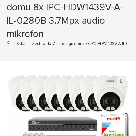
domu 8x IPC-HDW1439V-A-
IL-0280B 3.7Mpx audio
mikrofon
>
Sklep
>
Zestaw do Monitoringu domu 8x IPC-HDW1439V-A-IL-0280
🔍