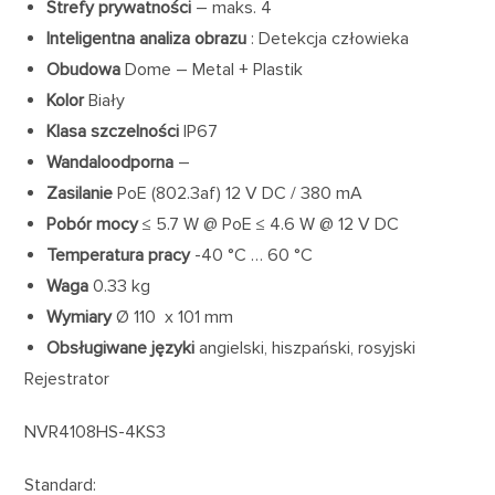
Strefy prywatności
– maks. 4
Inteligentna analiza obrazu
: Detekcja człowieka
Obudowa
Dome – Metal + Plastik
Kolor
Biały
Klasa szczelności
IP67
Wandaloodporna
–
Zasilanie
PoE (802.3af) 12 V DC / 380 mA
Pobór mocy
≤ 5.7 W @ PoE ≤ 4.6 W @ 12 V DC
Temperatura pracy
-40 °C … 60 °C
Waga
0.33 kg
Wymiary
Ø 110 x 101 mm
Obsługiwane języki
angielski, hiszpański, rosyjski
Rejestrator
NVR4108HS-4KS3
Standard: