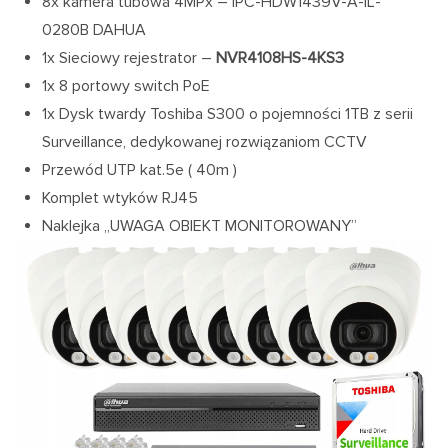
8x kamera tubowa 4MPx – IPC-HDW1439V-A-IL-
0280B DAHUA
1x Sieciowy rejestrator –
NVR4108HS-4KS3
1x 8 portowy switch PoE
1x Dysk twardy Toshiba S300 o pojemności 1TB z serii
Surveillance, dedykowanej rozwiązaniom CCTV
Przewód UTP kat.5e ( 40m )
Komplet wtyków RJ45
Naklejka „UWAGA OBIEKT MONITOROWANY”