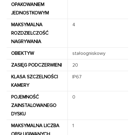
OPAKOWANIEM
JEDNOSTKOWYM
MAKSYMALNA
4
ROZDZIELCZOŚĆ
NAGRYWANIA
OBIEKTYW
stałoogniskowy
ZASIĘG PODCZERWIENI
20
KLASA SZCZELNOŚCI
IP67
KAMERY
POJEMNOŚĆ
0
ZAINSTALOWANEGO
DYSKU
MAKSYMALNA LICZBA
1
OBSŁUGIWANYCH