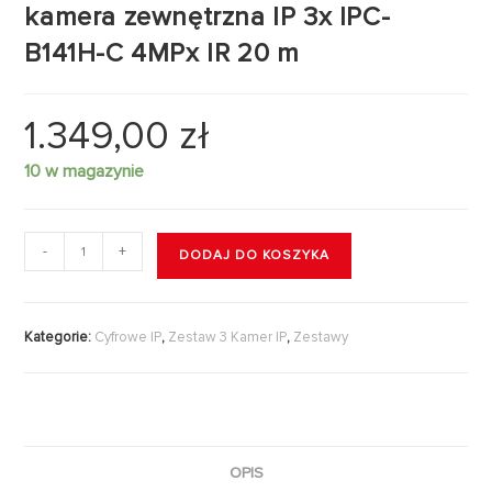
kamera zewnętrzna IP 3x IPC-
B141H-C 4MPx IR 20 m
1.349,00
zł
10 w magazynie
-
+
DODAJ DO KOSZYKA
Kategorie:
Cyfrowe IP
,
Zestaw 3 Kamer IP
,
Zestawy
OPIS