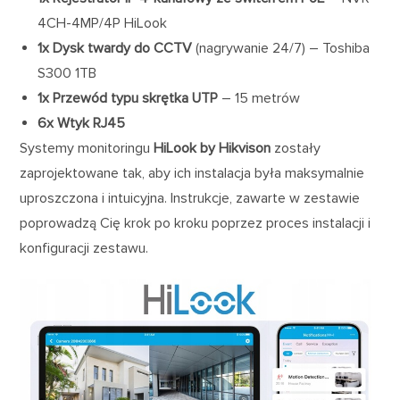
4CH-4MP/4P HiLook
1x Dysk
twardy do CCTV
(nagrywanie 24/7) – Toshiba
S300 1TB
1x Przewód typu skrętka UTP
– 15 metrów
6x Wtyk RJ45
Systemy monitoringu
HiLook by Hikvison
zostały
zaprojektowane tak, aby ich instalacja była maksymalnie
uproszczona i intuicyjna. Instrukcje, zawarte w zestawie
poprowadzą Cię krok po kroku poprzez proces instalacji i
konfiguracji zestawu.