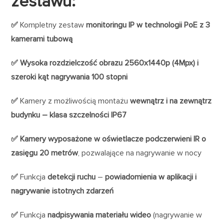
zestawu:
✅
Kompletny zestaw
monitoringu IP w technologii PoE z 3
kamerami tubową
✅ Wysoka rozdzielczość obrazu 2560x1440p (4Mpx)
i
szeroki kąt nagrywania 100 stopni
✅
Kamery z możliwością montażu
wewnątrz
i
na
zewnątrz
budynku – klasa szczelności IP67
✅ Kamery wyposażone w oświetlacze podczerwieni IR o
zasięgu 20 metrów
, pozwalające na nagrywanie w nocy
✅
Funkcja
detekcji ruchu
–
powiadomienia w aplikacji i
nagrywanie istotnych zdarzeń
✅
Funkcja
nadpisywania materiału wideo
(nagrywanie w