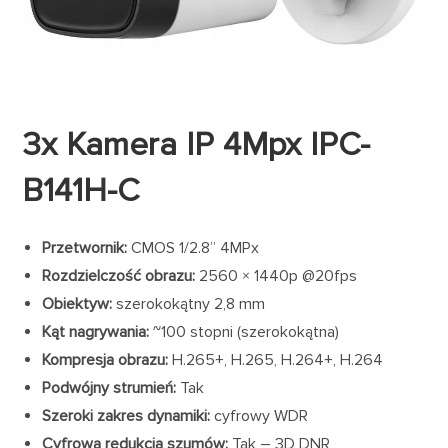
3x Kamera IP 4Mpx IPC-
B141H-C
Przetwornik:
CMOS 1/2.8” 4MPx
Rozdzielczość obrazu:
2560 × 1440p @20fps
Obiektyw:
szerokokątny 2,8 mm
Kąt nagrywania:
~100 stopni (szerokokątna)
Kompresja obrazu:
H.265+, H.265, H.264+, H.264
Podwójny strumień:
Tak
Szeroki zakres dynamiki:
cyfrowy WDR
Cyfrowa redukcja szumów:
Tak – 3D DNR