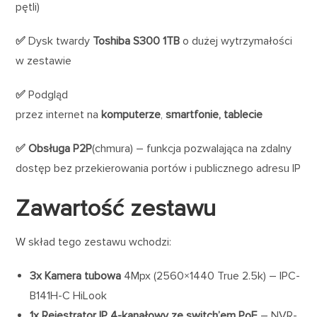
pętli)
✅
Dysk twardy
Toshiba S300 1TB
o dużej wytrzymałości
w zestawie
✅
Podgląd
przez internet na
komputerze
,
smartfonie,
tablecie
✅ Obsługa
P2P
(chmura) – funkcja pozwalająca na zdalny
dostęp bez przekierowania portów i publicznego adresu IP
Zawartość zestawu
W skład tego zestawu wchodzi:
3x Kamera tubowa
4Mpx (2560×1440 True 2.5k) – IPC-
B141H-C HiLook
1x Rejestrator IP 4-kanałowy ze switch’em PoE
– NVR-