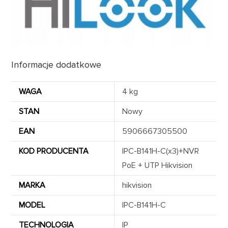
Informacje dodatkowe
WAGA
4 kg
STAN
Nowy
EAN
5906667305500
KOD PRODUCENTA
IPC-B141H-C(x3)+NVR
PoE + UTP Hikvision
MARKA
hikvision
MODEL
IPC-B141H-C
TECHNOLOGIA
IP