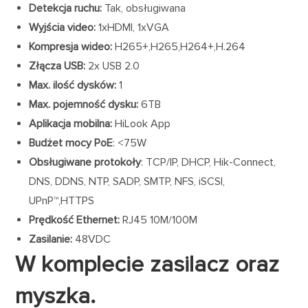
Detekcja ruchu:
Tak, obsługiwana
Wyjścia video:
1xHDMI, 1xVGA
Kompresja wideo:
H265+,H265,H264+,H.264
Złącza USB:
2x USB 2.0
Max. ilość dysków:
1
Max. pojemność dysku:
6TB
Aplikacja mobilna:
HiLook App
Budżet mocy PoE
: <75W
Obsługiwane protokoły
: TCP/IP, DHCP, Hik-Connect,
DNS, DDNS, NTP, SADP, SMTP, NFS, iSCSI,
UPnP™,HTTPS
Prędkość Ethernet:
RJ45 10M/100M
Zasilanie:
48VDC
W komplecie zasilacz oraz
myszka.