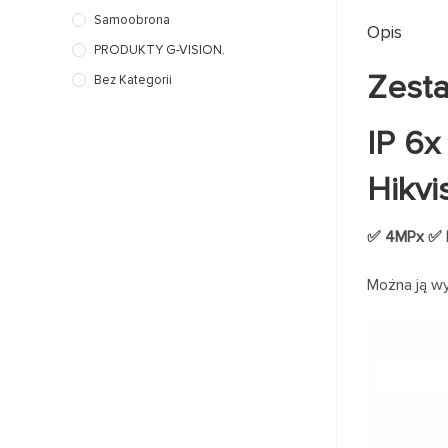
Samoobrona
Opis
PRODUKTY G-VISION.
Zesta
Bez Kategorii
IP 6
Hikvi
✅ 4MPx ✅ D
Można ją w