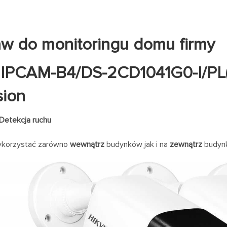
w do monitoringu domu firmy
x IPCAM-B4/DS-2CD1041G0-I/P
sion
etekcja ruchu
ykorzystać zarówno
wewnątrz
budynków jak i na
zewnątrz
budyn