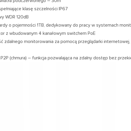
światła podczerwonego – 30m
pełniające klasę szczelności IP67
wy WDR 120dB
rdy o pojemności 1TB, dedykowany do pracy w systemach monit
ator z wbudowanym 4 kanałowym switchem PoE
ć zdalnego monitorowania za pomocą przeglądarki internetowej, a
P2P (chmura) – funkcja pozwalająca na zdalny dostęp bez przeki