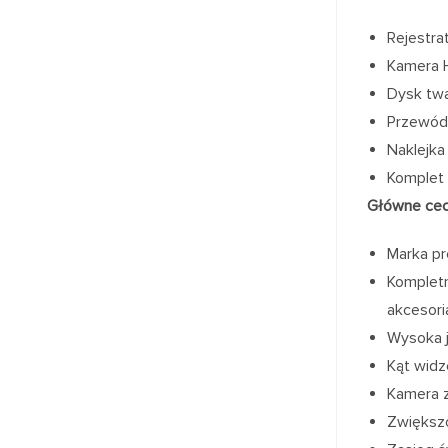
Rejestra
Kamera H
Dysk twa
Przewód 
Naklejka
Komplet
Główne cec
Marka pr
Kompletn
akcesori
Wysoka j
Kąt widz
Kamera z
Zwiększ