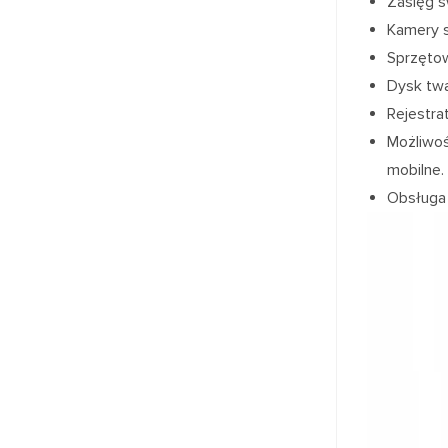
Zasięg 
Kamery s
Sprzęto
Dysk twa
Rejestr
Możliwoś
mobilne.
Obsługa 