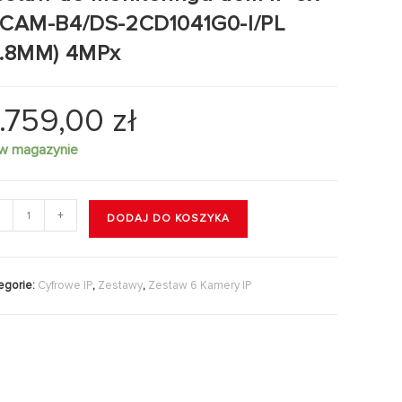
PCAM-B4/DS-2CD1041G0-I/PL
2.8MM) 4MPx
.759,00
zł
 w magazynie
+
DODAJ DO KOSZYKA
egorie:
Cyfrowe IP
,
Zestawy
,
Zestaw 6 Kamery IP