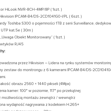
tor HiLook NVR-8CH-4MP/8P ( 1szt. )
ikvision IPCAM-B4/DS-2CD1041G0-I/PL ( 6szt. )
rdy Toshiba S300 o pojemności 1TB z serii Surveillance, dedykow
UTP kat.5e ( 30m )
 „Uwaga Obiekt Monitorowany” ( 1szt. )
 wtyków RJ45
hy:
owadzona przez Hikvision – Lidera na rynku systemów monitorin
y zestaw do monitrongu z 6 kamerami IPCAM-B4/DS-2CD1041G0-I
ami.
akość obrazu 2560 × 1440 pikseli (4Mpx)
enia kamer: 100° w poziomie, 117° po przekątnej
 możliwością montażu zewnątrz / wewnątrz
ona wydajność nagrywania z kodekiem H.265+