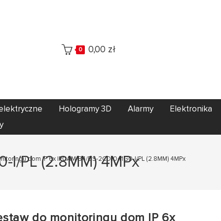
0,00
zł
0
elektryczne
Hologramy 3D
Alarmy
Elektronika
y
0-I/PL (2.8MM) 4MPx
nitoringu dom IP 6x IPCAM-B4/DS-2CD1041G0-I/PL (2.8MM) 4MPx
estaw do monitoringu dom IP 6x