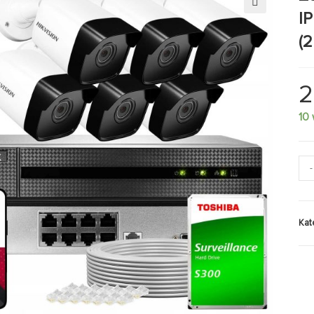
I
🔍
(
2
10
-
Kat