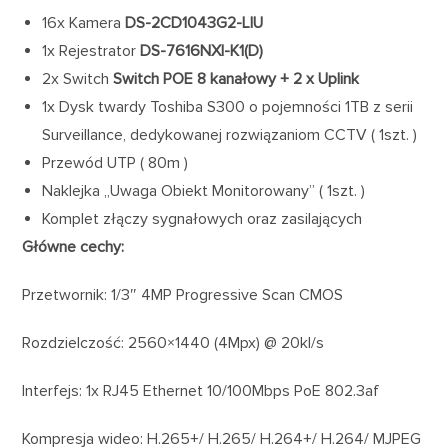
16x Kamera
DS-2CD1043G2-LIU
1x Rejestrator
DS-7616NXI-K1(D)
2x Switch
Switch POE 8 kanałowy + 2 x Uplink
1x Dysk twardy Toshiba S300 o pojemności 1TB z serii
Surveillance, dedykowanej rozwiązaniom CCTV ( 1szt. )
Przewód UTP ( 80m )
Naklejka „Uwaga Obiekt Monitorowany” ( 1szt. )
Komplet złączy sygnałowych oraz zasilających
Główne cechy:
Przetwornik: 1/3″ 4MP Progressive Scan CMOS
Rozdzielczość: 2560×1440 (4Mpx) @ 20kl/s
Interfejs: 1x RJ45 Ethernet 10/100Mbps PoE 802.3af
Kompresja wideo: H.265+/ H.265/ H.264+/ H.264/ MJPEG