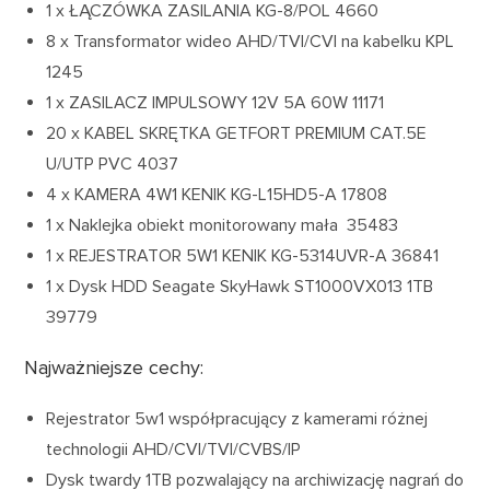
1 x ŁĄCZÓWKA ZASILANIA KG-8/POL 4660
8 x Transformator wideo AHD/TVI/CVI na kabelku KPL
1245
1 x ZASILACZ IMPULSOWY 12V 5A 60W 11171
20 x KABEL SKRĘTKA GETFORT PREMIUM CAT.5E
U/UTP PVC 4037
4 x KAMERA 4W1 KENIK KG-L15HD5-A 17808
1 x Naklejka obiekt monitorowany mała 35483
1 x REJESTRATOR 5W1 KENIK KG-5314UVR-A 36841
1 x Dysk HDD Seagate SkyHawk ST1000VX013 1TB
39779
Najważniejsze cechy:
Rejestrator 5w1 współpracujący z kamerami różnej
technologii AHD/CVI/TVI/CVBS/IP
Dysk twardy 1TB pozwalający na archiwizację nagrań do