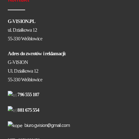
G-VISION.PL
ul. Działkowa 12
55-330 Wróblowice
Adres do zwrotów i reklamacji:
G-VISION
Ul. Działkowa 12
55-330 Wróblowice
796 555 107
881 675 554
biuro.gvision@gmail.com