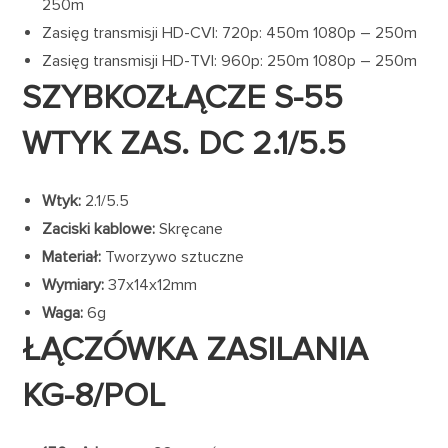
250m
Zasięg transmisji HD-CVI: 720p: 450m 1080p – 250m
Zasięg transmisji HD-TVI: 960p: 250m 1080p – 250m
SZYBKOZŁĄCZE S-55
WTYK ZAS. DC 2.1/5.5
Wtyk:
2.1/5.5
Zaciski kablowe:
Skręcane
Materiał:
Tworzywo sztuczne
Wymiary:
37x14x12mm
Waga:
6g
ŁĄCZÓWKA ZASILANIA
KG-8/POL