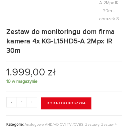
Zestaw do monitoringu dom firma
kamera 4x KG-L15HD5-A 2Mpx IR
30m
1.999,00
zł
10 w magazynie
-
+
DODAJ DO KOSZYKA
Kategorie:
Analogowe AHD/HD CVI TVI/CVBS
,
Zestawy
,
Zestaw 4