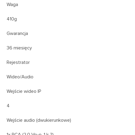
Waga
410g
Gwarancja
36 miesięcy
Rejestrator
Wideo/Audio
Wejście wideo IP
4
Wejście audio (dwukierunkowe)
1x RCA (2.0 Vp-p, 1 k ?)