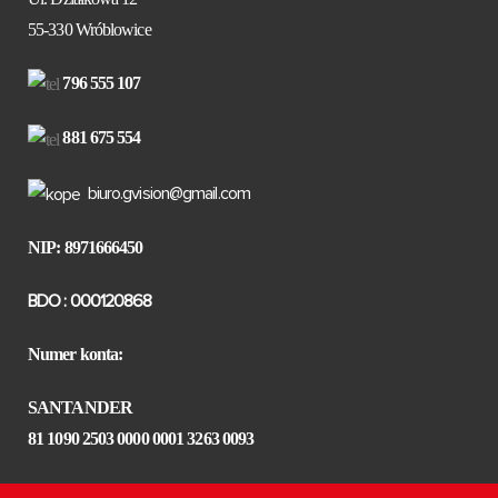
55-330 Wróblowice
796 555 107
881 675 554
biuro.gvision@gmail.com
NIP: 8971666450
BDO : 000120868
Numer konta:
SANTANDER
81 1090 2503 0000 0001 3263 0093