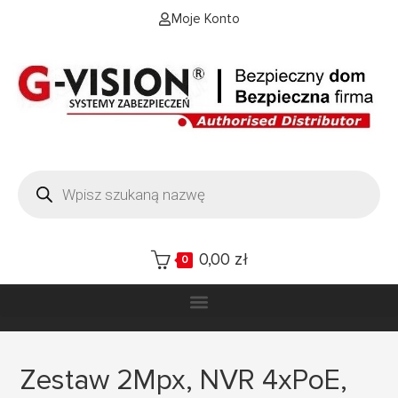
Moje Konto
0,00
zł
0
Zestaw 2Mpx, NVR 4xPoE,