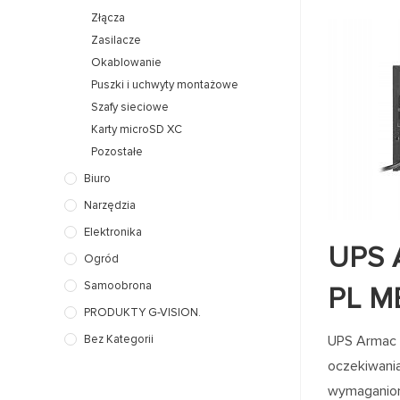
Złącza
Zasilacze
Okablowanie
Puszki i uchwyty montażowe
Szafy sieciowe
Karty microSD XC
Pozostałe
Biuro
Narzędzia
Elektronika
UPS 
Ogród
Samoobrona
PL 
PRODUKTY G-VISION.
Bez Kategorii
UPS Armac 1
oczekiwania
wymaganiom 