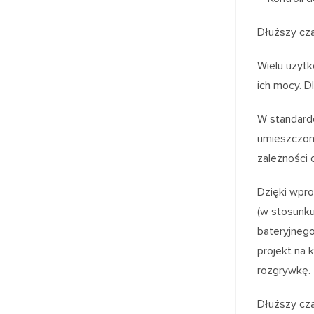
Dłuższy cz
Wielu użytk
ich mocy. D
W standard
umieszczon
zależności 
Dzięki wpro
(w stosunk
bateryjnego
projekt na 
rozgrywkę.
Dłuższy cza