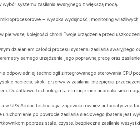
y wybór systemu zasilania awaryjnego z większą mocą.
 mikroprocesorowe – wysoka wydajność i monitoring wrażliwych
 pierwszej kolejności chroni Twoje urządzenia przed uszkodzeniam
nym działaniem całości procesu systemu zasilania awaryjnego o
parametry samego urządzenia, jego poprawną pracę oraz zasilani
ie odpowiedniej technologii zintegrowanego sterowania CPU poz
wysokie napięcia, skoki, przerwy w zasilaniu, przepięcia, przeciąż
m. Dodatkowo technologia ta eliminuje inne anomalia sieci mogąc
a w UPS Armac technologia zapewnia również automatyczne ładow
uruchomienie po powrocie zasilania sieciowego (bateria jest wy
tkownikom poprzez stałe, czyste, bezpieczne zasilanie wszystk