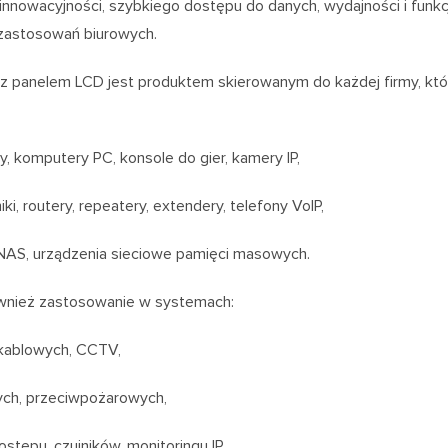
innowacyjności, szybkiego dostępu do danych, wydajności i funkc
zastosowań biurowych.
 panelem LCD jest produktem skierowanym do każdej firmy, któr
y, komputery PC, konsole do gier, kamery IP,
ki, routery, repeatery, extendery, telefony VoIP,
NAS, urządzenia sieciowe pamięci masowych.
ównież zastosowanie w systemach:
 kablowych, CCTV,
ch, przeciwpożarowych,
ostępu, czujników, monitoringu IP.