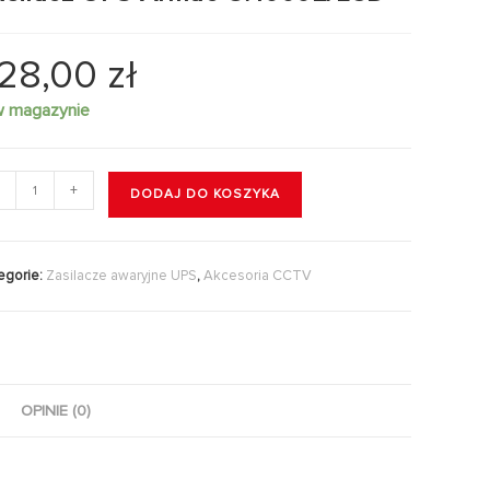
28,00
zł
w magazynie
+
DODAJ DO KOSZYKA
egorie:
Zasilacze awaryjne UPS
,
Akcesoria CCTV
OPINIE (0)