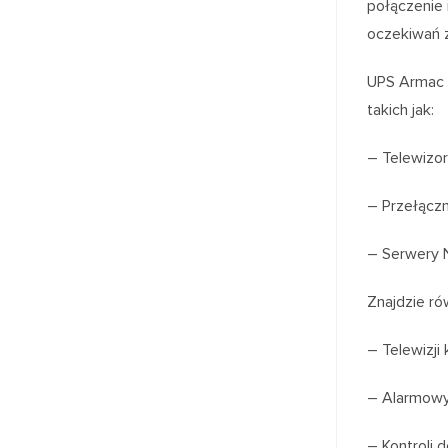
połączenie 
oczekiwań 
UPS Armac z
takich jak:
– Telewizor
– Przełączni
– Serwery 
Znajdzie r
– Telewizji
– Alarmowy
– Kontroli d