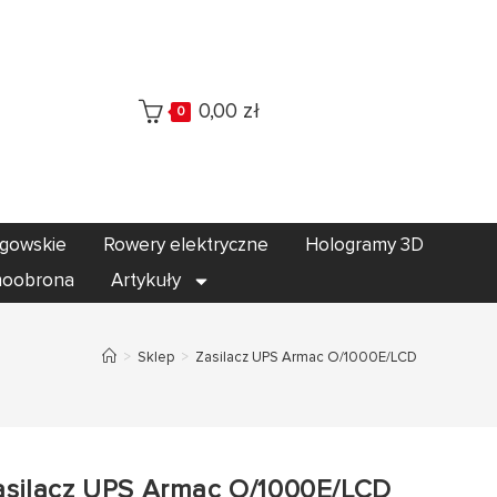
0,00
zł
0
egowskie
Rowery elektryczne
Hologramy 3D
oobrona
Artykuły
>
Sklep
>
Zasilacz UPS Armac O/1000E/LCD
asilacz UPS Armac O/1000E/LCD