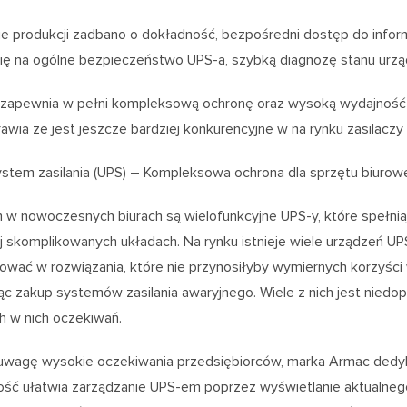
ie produkcji zadbano o dokładność, bezpośredni dostęp do informa
ię na ogólne bezpieczeństwo UPS-a, szybką diagnozę stanu urząd
 zapewnia w pełni kompleksową ochronę oraz wysoką wydajność 
rawia że jest jeszcze bardziej konkurencyjne w na rynku zasilaczy
stem zasilania (UPS) – Kompleksowa ochrona dla sprzętu biuro
w nowoczesnych biurach są wielofunkcyjne UPS-y, które spełnia
iej skomplikowanych układach. Na rynku istnieje wiele urządzeń 
ować w rozwiązania, które nie przynosiłyby wymiernych korzyści 
jąc zakup systemów zasilania awaryjnego. Wiele z nich jest niedo
h w nich oczekiwań.
 uwagę wysokie oczekiwania przedsiębiorców, marka Armac ded
ość ułatwia zarządzanie UPS-em poprzez wyświetlanie aktualnego