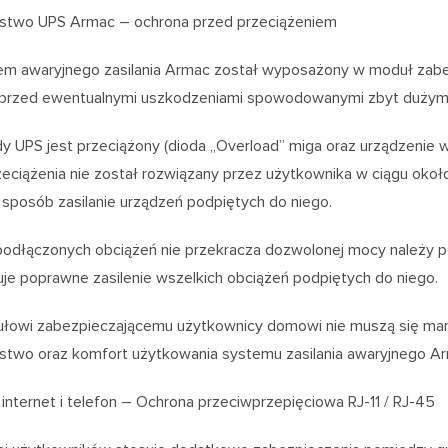
stwo UPS Armac – ochrona przed przeciążeniem
em awaryjnego zasilania Armac został wyposażony w moduł zabez
 przed ewentualnymi uszkodzeniami spowodowanymi zbyt dużym
y UPS jest przeciążony (dioda ,,Overload” miga oraz urządzenie w
eciążenia nie został rozwiązany przez użytkownika w ciągu oko
sposób zasilanie urządzeń podpiętych do niego.
podłączonych obciążeń nie przekracza dozwolonej mocy należy p
e poprawne zasilenie wszelkich obciążeń podpiętych do niego.
ułowi zabezpieczającemu użytkownicy domowi nie muszą się mar
stwo oraz komfort użytkowania systemu zasilania awaryjnego A
internet i telefon – Ochrona przeciwprzepięciowa RJ-11 / RJ-45