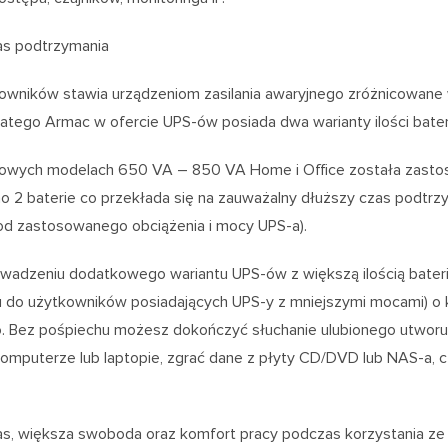
as podtrzymania
owników stawia urządzeniom zasilania awaryjnego zróżnicowane 
latego Armac w ofercie UPS-ów posiada dwa warianty ilości baterii,
owych modelach 650 VA – 850 VA Home i Office została zastos
o 2 baterie co przekłada się na zauważalny dłuższy czas podtr
od zastosowanego obciążenia i mocy UPS-a).
wadzeniu dodatkowego wariantu UPS-ów z większą ilością baterii 
u do użytkowników posiadających UPS-y z mniejszymi mocami) o 
. Bez pośpiechu możesz dokończyć słuchanie ulubionego utworu, 
komputerze lub laptopie, zgrać dane z płyty CD/DVD lub NAS-a,
s, większa swoboda oraz komfort pracy podczas korzystania ze s