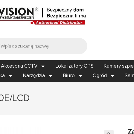
Akcesoria CCTV
Lokalizatory GPS
Kamery szpi
ika
Narzędzia
Biuro
Ogród
Sam
00E/LCD
Z