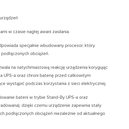
 urządzeń
i w czasie nagłej awarii zasilania.
dpowiada specjalnie wbudowany procesor, który
e podłączonych obciążeń.
wala na natychmiastową reakcję urządzenia korygując
enia UPS-a oraz chroni baterię przed całkowitym
e wystąpić podczas korzystania z sieci elektrycznej.
anie baterii w trybie Stand-By UPS-a oraz
ładowana), dzięki czemu urządzenie zapewnia stały
ich podłączonych obciążeń niezależnie od aktualnego