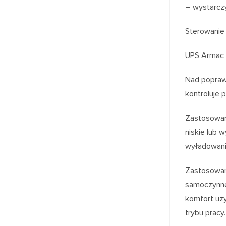
– wystarcz
Sterowanie
UPS Armac w
Nad popraw
kontroluje 
Zastosowan
niskie lub 
wyładowanie
Zastosowan
samoczynne 
komfort uży
trybu pracy.