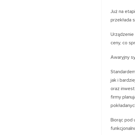
Już na etap
przekłada s
Urządzenie
ceny, co sp
Awaryjny sy
Standardem 
jak i bardz
oraz inwest
firmy planu
pokładanyc
Biorąc pod
funkcjonaln