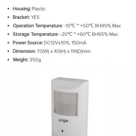
Housing:
Plastic
Bracket:
YES
Operation Temperature:
-10℃ ~ +50℃ RH95% Max
Storage Temperature:
-20℃ ~ +60℃ RH95% Max
Power Source:
DC12V±10%, 150mA
Dimension:
70(W) x 40(H) x 119(D)mm
Weight:
350g