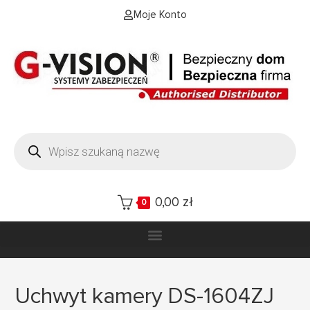
Moje Konto
0,00
zł
0
Uchwyt kamery DS-1604ZJ