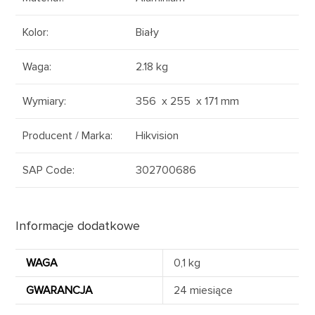
Kolor
:
Biały
Waga
:
2.18 kg
Wymiary
:
356 x 255 x 171 mm
Producent / Marka
:
Hikvision
SAP Code
:
302700686
Informacje dodatkowe
WAGA
0,1 kg
GWARANCJA
24 miesiące