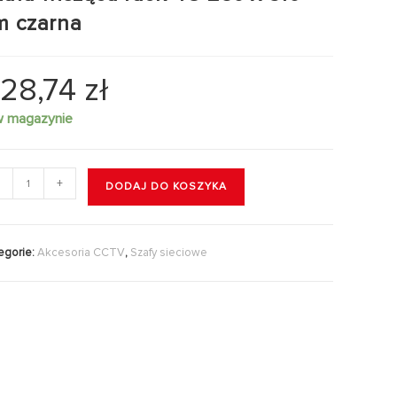
m czarna
28,74
zł
w magazynie
+
DODAJ DO KOSZYKA
egorie:
Akcesoria CCTV
,
Szafy sieciowe