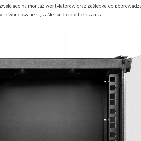
zwalające na montaż wentylatorów oraz zaślepka do poprowadz
ych wbudowane są zaślepki do montażu zamka.