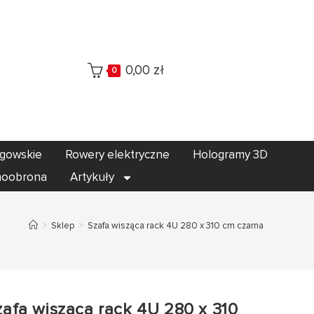
0,00
zł
0
egowskie
Rowery elektryczne
Hologramy 3D
oobrona
Artykuły
>
Sklep
>
Szafa wisząca rack 4U 280 x 310 cm czarna
zafa wisząca rack 4U 280 x 310