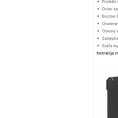
Produkt 
Drzwi za
Boczne ś
Otwieran
Otwory w
Zaślepk
Szafa wy
Instrukcja 