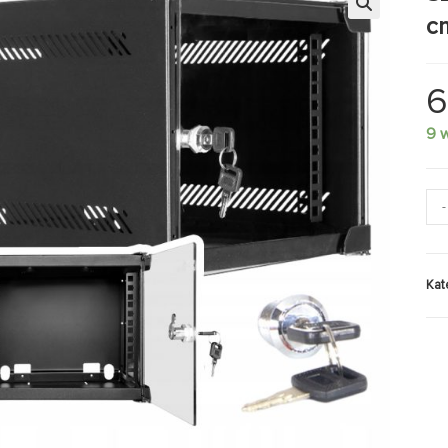
c
6
9 
-
Kat