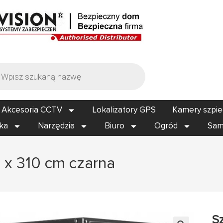
Akcesoria CCTV
Lokalizatory GPS
Kamery szpi
ika
Narzędzia
Biuro
Ogród
Sam
 x 310 cm czarna
S