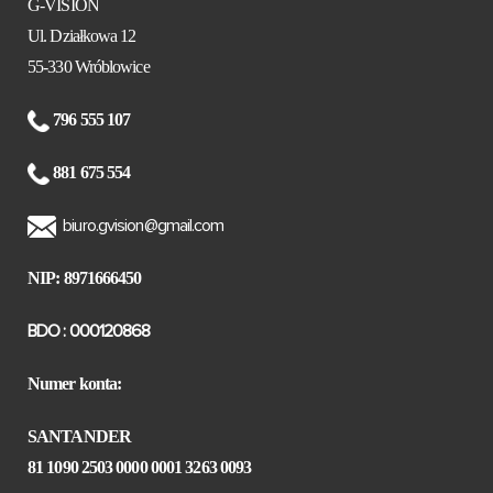
G-VISION
Ul. Działkowa 12
55-330 Wróblowice
796 555 107
881 675 554
biuro.gvision@gmail.com
NIP: 8971666450
BDO : 000120868
Numer konta:
SANTANDER
81 1090 2503 0000 0001 3263 0093