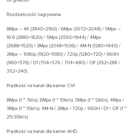
8x gniazdo
Rozdzielczość nagrywania
8Mpx – 4K (3840×2160) / 6Mpx (3072×2048) / 5Mpx –
16:9 (2880×1620) / 5Mpx (2592×1944) / 4Mpx
(2688×1520) / 3Mpx (2048×1536) / 4M-N (1280×1440) /
2Mpx – 1080p (1920×1080) / 720p (1280×720) / 960H
(960×576) / D1 (704×576 / 704×480) / CIF (352×288 /
352×240)
Prędkość na kanał dla kamer CVI
8Mpx (1 ~ 7kl/s), 6Mpx (1 ~ 10kl/s), 5Mpx (1 ~ 12kl/s), 4Mpx /
3Mpx (1 ~ 15kl/s), 4M-N / 2Mpx / 720p / 960H / D1 / CIF (1 ~
25/30kl/s)
Prędkość na kanał dla kamer AHD