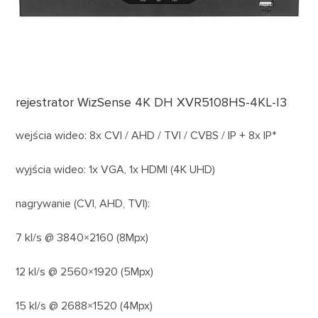
rejestrator WizSense 4K DH XVR5108HS-4KL-I3
wejścia wideo: 8x CVI / AHD / TVI / CVBS / IP + 8x IP*
wyjścia wideo: 1x VGA, 1x HDMI (4K UHD)
nagrywanie (CVI, AHD, TVI):
7 kl/s @ 3840×2160 (8Mpx)
12 kl/s @ 2560×1920 (5Mpx)
15 kl/s @ 2688×1520 (4Mpx)