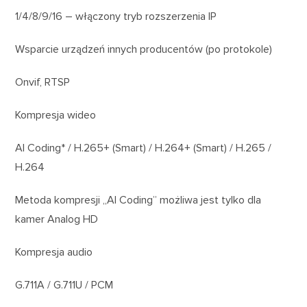
1/4/8/9/16 – włączony tryb rozszerzenia IP
Wsparcie urządzeń innych producentów (po protokole)
Onvif, RTSP
Kompresja wideo
AI Coding* / H.265+ (Smart) / H.264+ (Smart) / H.265 /
H.264
Metoda kompresji „AI Coding” możliwa jest tylko dla
kamer Analog HD
Kompresja audio
G.711A / G.711U / PCM