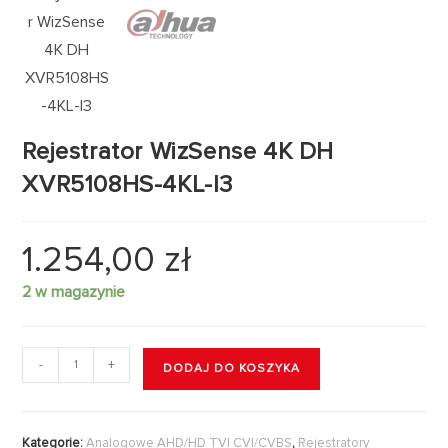
Rejestrator WizSense 4K DH
XVR5108HS-4KL-I3
1.254,00
zł
2 w magazynie
-
+
DODAJ DO KOSZYKA
Kategorie:
Analogowe AHD/HD TVI CVI/CVBS
,
Rejestratory