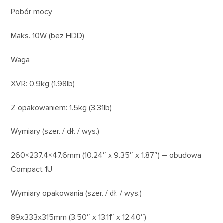
Pobór mocy
Maks. 10W (bez HDD)
Waga
XVR: 0.9kg (1.98Ib)
Z opakowaniem: 1.5kg (3.31Ib)
Wymiary (szer. / dł. / wys.)
260×237.4×47.6mm (10.24″ x 9.35″ x 1.87″) – obudowa
Compact 1U
Wymiary opakowania (szer. / dł. / wys.)
89x333x315mm (3.50″ x 13.11″ x 12.40″)