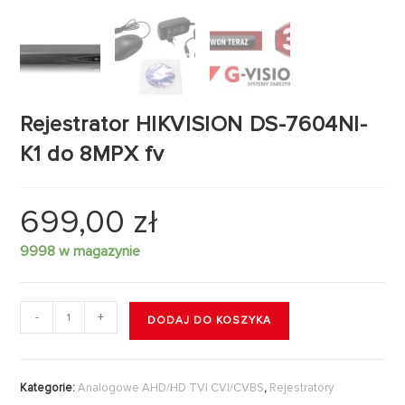
Rejestrator HIKVISION DS-7604NI-
K1 do 8MPX fv
699,00
zł
9998 w magazynie
-
+
DODAJ DO KOSZYKA
Kategorie:
Analogowe AHD/HD TVI CVI/CVBS
,
Rejestratory