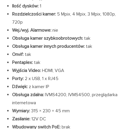
Ilość dysków:
1
Rozdzielczości kamer:
5 Mpix, 4 Mpix, 3 Mpix, 1080p,
720p
Wej./wyj. Alarmowe:
nie
Obsługa kamer szybkoobrotowych:
tak
Obsługa kamer innych producentów:
tak
Onvif:
tak
Pentaplex:
tak
Wyjścia Video:
HDMI, VGA
Porty:
2 x USB, 1 x RJ45
Dźwięk:
z kamer IP
Obsługa zdalna:
IVMS4200, IVMS4500, przeglądarka
internetowa
Wymiary:
315 × 230 × 45 mm
Zasilanie:
12V DC
Wbudowany switch PoE:
brak