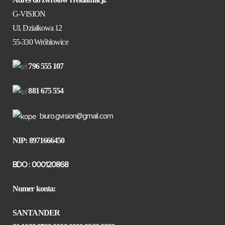
G-VISION
Ul. Działkowa 12
55-330 Wróblowice
796 555 107
881 675 554
biuro.gvision@gmail.com
NIP: 8971666450
BDO : 000120868
Numer konta:
SANTANDER