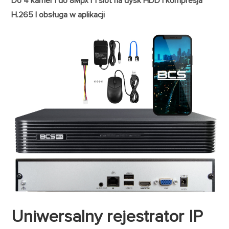
Do 4 kamer | do 8Mpx | 1 slot na dysk HDD | kompresja
H.265 | obsługa w aplikacji
Uniwersalny rejestrator IP