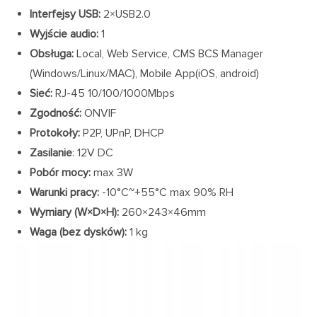
Interfejsy USB:
2×USB2.0
Wyjście audio:
1
Obsługa:
Local, Web Service, CMS BCS Manager
(Windows/Linux/MAC), Mobile App(iOS, android)
Sieć:
RJ-45 10/100/1000Mbps
Zgodność:
ONVIF
Protokoły:
P2P, UPnP, DHCP
Zasilanie
: 12V DC
Pobór mocy:
max 3W
Warunki pracy:
-10°C~+55°C max 90% RH
Wymiary (W×D×H):
260×243×46mm
Waga (bez dysków):
1 kg