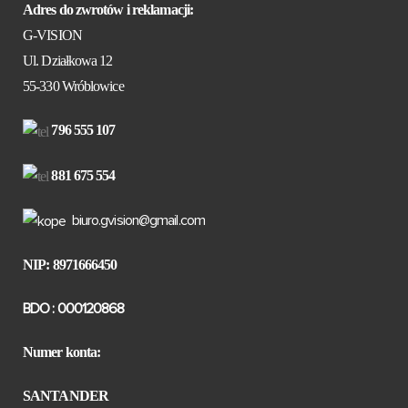
Adres do zwrotów i reklamacji:
G-VISION
Ul. Działkowa 12
55-330 Wróblowice
796 555 107
881 675 554
biuro.gvision@gmail.com
NIP: 8971666450
BDO : 000120868
Numer konta:
SANTANDER