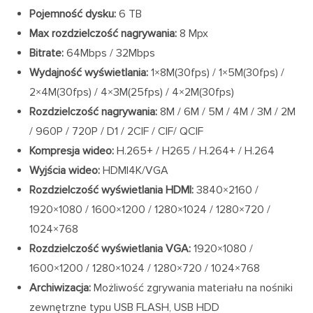
Pojemność dysku:
6 TB
Max rozdzielczość nagrywania:
8 Mpx
Bitrate:
64Mbps / 32Mbps
Wydajność wyświetlania:
1×8M(30fps) / 1×5M(30fps) /
2×4M(30fps) / 4×3M(25fps) / 4×2M(30fps)
Rozdzielczość nagrywania:
8M / 6M / 5M / 4M / 3M / 2M
/ 960P / 720P / D1 / 2CIF / CIF/ QCIF
Kompresja wideo:
H.265+ / H265 / H.264+ / H.264
Wyjścia wideo:
HDMI4K/VGA
Rozdzielczość wyświetlania HDMI:
3840×2160 /
1920×1080 / 1600×1200 / 1280×1024 / 1280×720 /
1024×768
Rozdzielczość wyświetlania VGA:
1920×1080 /
1600×1200 / 1280×1024 / 1280×720 / 1024×768
Archiwizacja:
Możliwość zgrywania materiału na nośniki
zewnętrzne typu USB FLASH, USB HDD