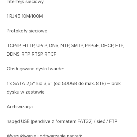
Interfejs sieciowy
1 RJ45 10M/100M
Protokoły sieciowe
TCP/IP, HTTP, UPnP, DNS, NTP, SMTP, PPPoE, DHCP, FTP,
DDNS, RTP, RTSP, RTCP
Obsługiwane dyski twarde:
1 x SATA 2,5″ lub 3,5″ (od 500GB do max. 8TB) – brak
dysku w zestawie
Archiwizacja:
napęd USB (pendrive z formatem FAT32) / sieć / FTP
Wyszukiwanie i odtwarzanie nagrań: