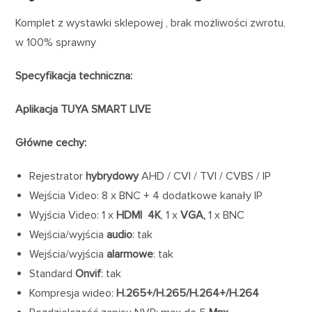
Komplet z wystawki sklepowej , brak możliwości zwrotu,
w 100% sprawny
Specyfikacja techniczna:
Aplikacja TUYA SMART LIVE
Główne cechy:
Rejestrator
hybrydowy
AHD / CVI / TVI / CVBS / IP
Wejścia Video: 8 x BNC + 4 dodatkowe kanały IP
Wyjścia Video: 1 x
HDMI 4K
, 1 x
VGA,
1 x BNC
Wejścia/wyjścia
audio
: tak
Wejścia/wyjścia
alarmowe
: tak
Standard
Onvif
: tak
Kompresja wideo:
H.265+/H.265/H.264+/H.264