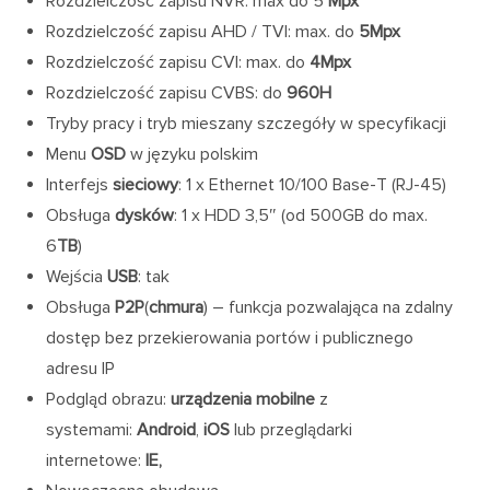
Rozdzielczość zapisu NVR: max do 5
Mpx
Rozdzielczość zapisu AHD / TVI: max. do
5Mpx
Rozdzielczość zapisu CVI: max. do
4Mpx
Rozdzielczość zapisu CVBS: do
960H
Tryby pracy i tryb mieszany szczegóły w specyfikacji
Menu
OSD
w języku polskim
Interfejs
sieciowy
: 1 x Ethernet 10/100 Base-T (RJ-45)
Obsługa
dysków
: 1 x HDD 3,5″ (od 500GB do max.
6
TB
)
Wejścia
USB
: tak
Obsługa
P2P
(
chmura
) – funkcja pozwalająca na zdalny
dostęp bez przekierowania portów i publicznego
adresu IP
Podgląd obrazu:
urządzenia mobilne
z
systemami:
Android
,
iOS
lub przeglądarki
internetowe:
IE,