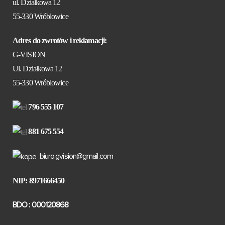
ul. Działkowa 12
55-330 Wróblowice
Adres do zwrotów i reklamacji:
G-VISION
Ul. Działkowa 12
55-330 Wróblowice
796 555 107
881 675 554
biuro.gvision@gmail.com
NIP: 8971666450
BDO : 000120868