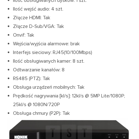
Ilość obsługiwanych dysków: 1 szt.
Ilość wejść audio: 4 szt.
Złącze HDMI: Tak
Złącze D-Sub/VGA: Tak
Onvif: Tak
Wejścia/wyjścia alarmowe: brak
Interfejs sieciowy: RJ45(10/100Mbps)
Ilość obsługiwanych kamer: 8 szt.
Odtwarzanie kanałów: 8
RS485 (PTZ): Tak
Obsługa urządzeń mobilnych: Tak
Prędkość nagrywania [kl/s]: 12kl/s @ 5MP Lite/1080P;
25kl/s @ 1080N/720P
Obsługa chmury (P2P): Tak