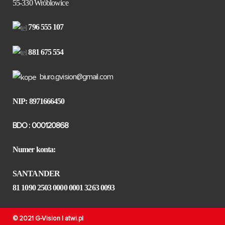
55-330 Wróblowice
796 555 107
881 675 554
biuro.gvision@gmail.com
NIP: 8971666450
BDO : 000120868
Numer konta:
SANTANDER
81 1090 2503 0000 0001 3263 0093
© 2021 G-Vision |
atwi.pl