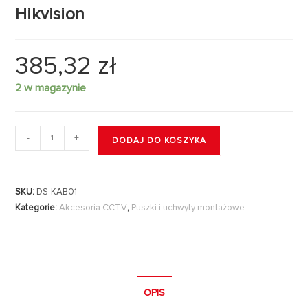
Hikvision
385,32
zł
2 w magazynie
-
+
DODAJ DO KOSZYKA
SKU:
DS-KAB01
Kategorie:
Akcesoria CCTV
,
Puszki i uchwyty montażowe
OPIS