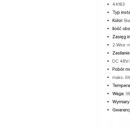
44183
Typ instal
Kolor:
Bia
Ilość ob
Zasięg in
2-Wire: 
Zasilanie
DC 48V/
Pobór m
maks. 6W
Temperat
Waga:
38
Wymiary (
Gwarancj