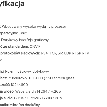
fikacja
:
Wbudowany wysoko wydajny procesor
peracyjny:
Linux
:
Dotykowy interfejs graficzny
ć ze standardem:
ONVIF
protokołów sieciowych:
IPv4, TCP, SIP, UDP, RTSP, RTP
we
nu:
Pojemnościowy, dotykowy
acz:
7" kolorowy TFT-LCD (2.5D screen glass)
czość:
1024×600
a wideo:
Wsparcie dla H.264 / H.265
a audio:
G.711a / G.711Mu / G.711u / PCM
audio:
Mikrofon dookólny