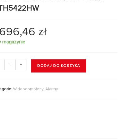
TH5422HW
.696,46
zł
w magazynie
+
DODAJ DO KOSZYKA
egorie:
Wideodomofony
,
Alarmy