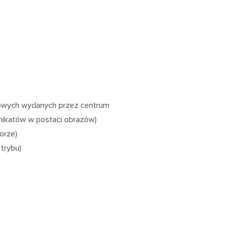
towych wydanych przez centrum
unikatów w postaci obrazów)
orze)
trybu)