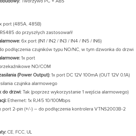
 obudowy:
Tworzywo PC + ABS
x port (485A, 485B)
s RS485 do przyszłych zastosowań!
alarmowe:
6x port (IN1 / IN2 / IN3 / IN4 / IN5 / IN6)
do podłączenia czujników typu NO/NC, w tym dzwonka do drzwi
alarmowe:
1x port
 przekaźnikowe NO/COM
zasilania (Power Output):
1x port DC 12V 100mA (OUT 12V 0.1A)
asilania czujnika alarmowego
 do drzwi:
Tak (poprzez wykorzystanie 1 wejścia alarmowego)
cji:
Ethernet: 1x RJ45 10/100Mbps
1x port 2-pin (+/-) – do podłączenia kontrolera VTNS2003B-2
ty:
CE, FCC, UL