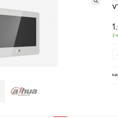
V
1
2 
-
Kat