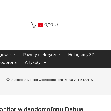
0,00
zł
0
egowskie
Rowery elektryczne
Hologramy 3D
oobrona
Artykuły
>
Sklep
>
Monitor wideodomofonu Dahua VTH5422HW
onitor wideodomofonu Dahua