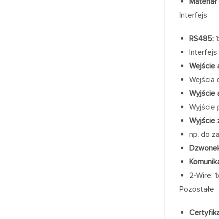
Materiał
Interfejs
RS485:
1
Interfej
Wejście 
Wejścia 
Wyjście 
Wyjście
Wyjście 
np. do z
Dzwonek
Komunika
2-Wire: 
Pozostałe
Certyfika