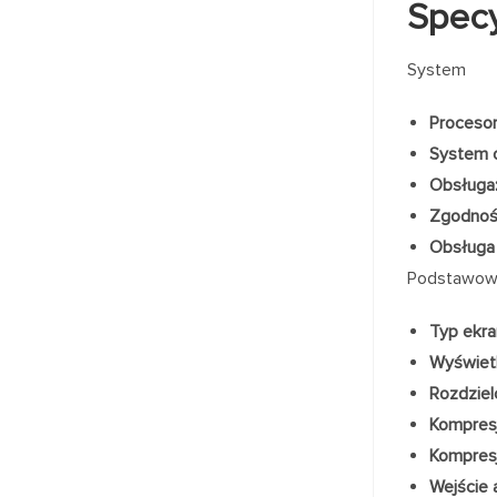
Specy
System
Procesor
System o
Obsługa
Zgodnoś
Obsługa 
Podstawo
Typ ekra
Wyświetl
Rozdziel
Kompresj
Kompresj
Wejście 