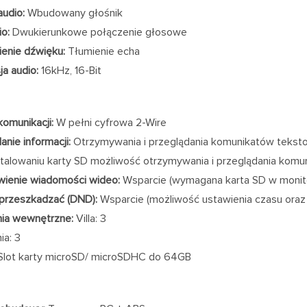
audio:
Wbudowany głośnik
io:
Dwukierunkowe połączenie głosowe
enie dźwięku:
Tłumienie echa
ja audio:
16kHz, 16-Bit
omunikacji:
W pełni cyfrowa 2-Wire
anie informacji:
Otrzymywania i przeglądania komunikatów teks
stalowaniu karty SD możliwość otrzymywania i przeglądania kom
ienie wiadomości wideo:
Wsparcie (wymagana karta SD w monit
 przeszkadzać (DND):
Wsparcie (możliwość ustawienia czasu oraz 
nia wewnętrzne:
Villa: 3
ia: 3
lot karty microSD/ microSDHC do 64GB