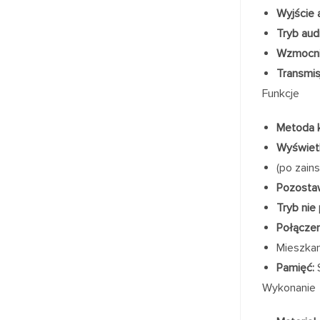
Wyjście 
Tryb aud
Wzmocni
Transmis
Funkcje
Metoda k
Wyświetl
(po zain
Pozostaw
Tryb nie
Połącze
Mieszkan
Pamięć:
S
Wykonanie