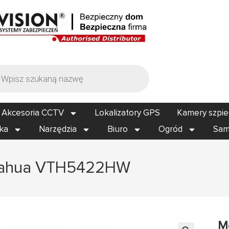
Akcesoria CCTV
Lokalizatory GPS
Kamery szpi
ika
Narzędzia
Biuro
Ogród
Sam
Dahua VTH5422HW
M