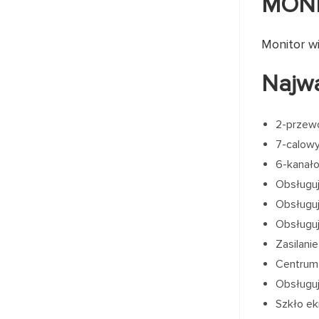
MON
Monitor 
Najwa
2-przew
7-calow
6-kanało
Obsługu
Obsługuj
Obsługu
Zasilani
Centrum 
Obsługuj
Szkło ek