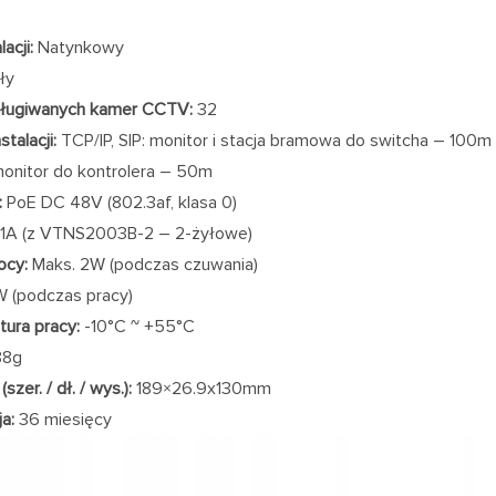
acji:
Natynkowy
ły
sługiwanych kamer CCTV:
32
stalacji:
TCP/IP, SIP: monitor i stacja bramowa do switcha – 100m 
monitor do kontrolera – 50m
:
PoE DC 48V (802.3af, klasa 0)
1A (z VTNS2003B-2 – 2-żyłowe)
ocy:
Maks. 2W (podczas czuwania)
 (podczas pracy)
ura pracy:
-10°C ~ +55°C
8g
szer. / dł. / wys.):
189×26.9x130mm
a:
36 miesięcy