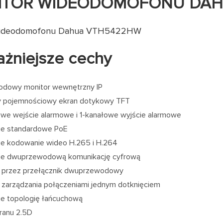
ITOR WIDEODOMOFONU DAH
wideodomofonu Dahua VTH5422HW
żniejsze cechy
odowy monitor wewnętrzny IP
y pojemnościowy ekran dotykowy TFT
we wejście alarmowe i 1-kanałowe wyjście alarmowe
je standardowe PoE
e kodowanie wideo H.265 i H.264
je dwuprzewodową komunikację cyfrową
e przez przełącznik dwuprzewodowy
zarządzania połączeniami jednym dotknięciem
e topologię łańcuchową
ranu 2.5D