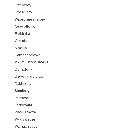
Przewody
Podsłuchy
Wideorejestratory
Oświetlenie
Elektryka
Czytniki
Moduły
Samochodowe
Akumulatory Baterie
Domofony
Dzwonki do drzwi
Dyktafony
Monitory
Przetwornice
Ładowarki
Zagłuszacze
Wykrywacze
Wzmacniacze