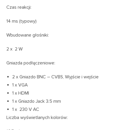
Czas reakcji:
14 ms (typowy)
Wbudowane głośniki:
2 x 2 W
Gniazda podłączeniowe:
2 x Gniazdo BNC – CVBS, Wyjście i wejście
1 x VGA
1 x HDMI
1 x Gniazdo Jack 3.5 mm
1 x 230 V AC
Liczba wyświetlanych kolorów: