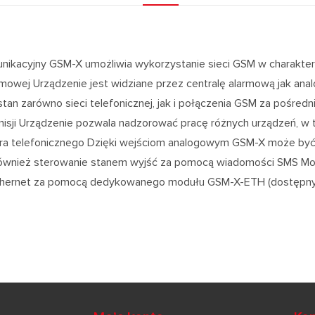
nikacyjny GSM-X umożliwia wykorzystanie sieci GSM w charakter
armowej Urządzenie jest widziane przez centralę alarmową jak ana
stan zarówno sieci telefonicznej, jak i połączenia GSM za pośre
misji Urządzenie pozwala nadzorować pracę różnych urządzeń, w 
ra telefonicznego Dzięki wejściom analogowym GSM-X może by
również sterowanie stanem wyjść za pomocą wiadomości SMS Moż
thernet za pomocą dedykowanego modułu GSM-X-ETH (dostępny