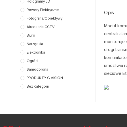
Hologramy 3D
Rowery Elektryczne
Opis
Fotografia/Obiektywy
Moduł komu
Akcesoria CCTV
centrali al
Biuro
monitoruje 
Narzędzia
drogi trans
Elektronika
komunikato
Ogród
umożliwia 
Samoobrona
sieciowe E
PRODUKTY G-VISION.
Bez Kategorii