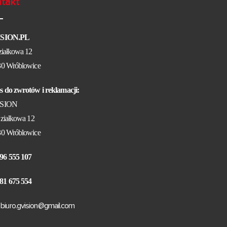
takt
ISION.PL
ziałkowa 12
30 Wróblowice
s do zwrotów i reklamacji:
ISION
ziałkowa 12
30 Wróblowice
96 555 107
81 675 554
biuro.gvision@gmail.com