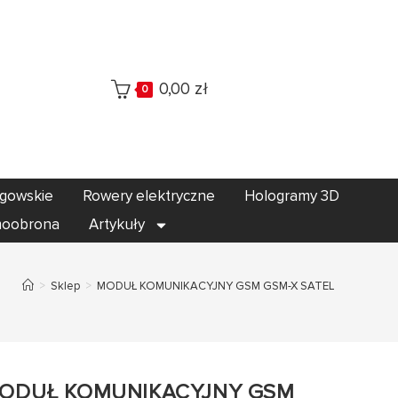
0,00
zł
0
egowskie
Rowery elektryczne
Hologramy 3D
oobrona
Artykuły
>
Sklep
>
MODUŁ KOMUNIKACYJNY GSM GSM-X SATEL
ODUŁ KOMUNIKACYJNY GSM