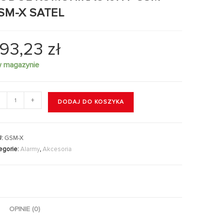
SM-X SATEL
93,23
zł
w magazynie
+
DODAJ DO KOSZYKA
U:
GSM-X
egorie:
Alarmy
,
Akcesoria
OPINIE (0)