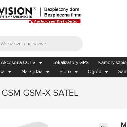
Akcesoria CCTV
Lokalizatory GPS
Kamery szpi
ika
Narzędzia
Biuro
Ogród
Sam
GSM GSM-X SATEL
M