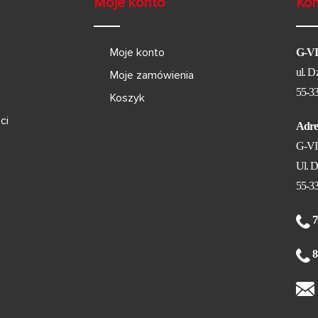
Moje konto
Kon
Moje konto
G-V
ul. D
Moje zamówienia
55-3
Koszyk
ci
Adre
G-V
Ul. D
55-3
7
8