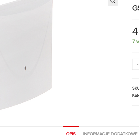
G
4
7 
-
SK
Kat
OPIS
INFORMACJE DODATKOWE