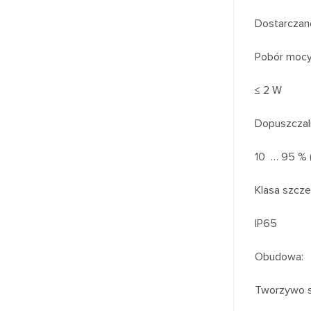
Dostarczan
Pobór mocy
≤ 2 W
Dopuszczal
10 … 95 % (
Klasa szcze
IP65
Obudowa:
Tworzywo 