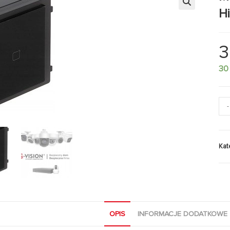
H
🔍
3
30
-
Kat
OPIS
INFORMACJE DODATKOWE