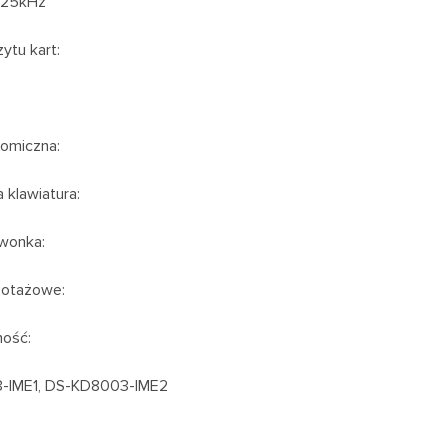
125kHz
ytu kart:
nomiczna:
klawiatura:
zwonka:
botażowe:
ność:
-IME1, DS-KD8003-IME2