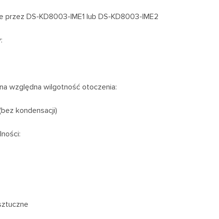
e przez DS-KD8003-IME1 lub DS-KD8003-IME2
:
na względna wilgotność otoczenia:
bez kondensacji)
lności:
sztuczne