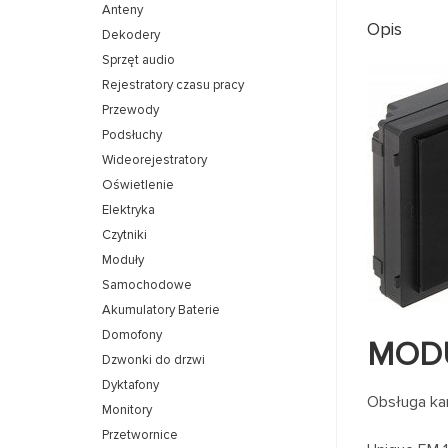
Anteny
Opis
Dekodery
Sprzęt audio
Rejestratory czasu pracy
Przewody
Podsłuchy
Wideorejestratory
Oświetlenie
Elektryka
Czytniki
Moduły
Samochodowe
Akumulatory Baterie
Domofony
MODU
Dzwonki do drzwi
Dyktafony
Obsługa kar
Monitory
Przetwornice