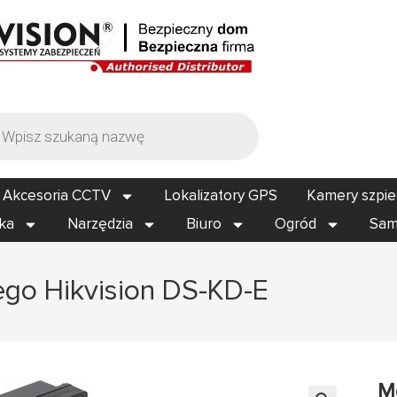
Akcesoria CCTV
Lokalizatory GPS
Kamery szpi
ika
Narzędzia
Biuro
Ogród
Sam
ego Hikvision DS-KD-E
M