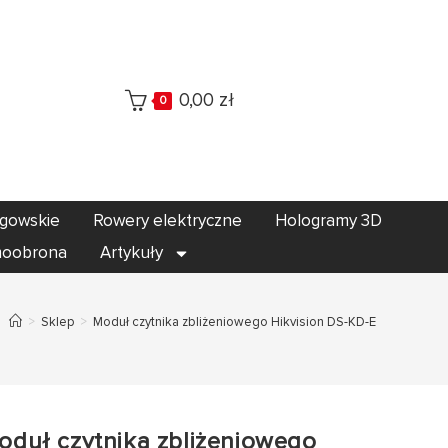
0,00
zł
0
egowskie
Rowery elektryczne
Hologramy 3D
oobrona
Artykuły
>
Sklep
>
Moduł czytnika zbliżeniowego Hikvision DS-KD-E
oduł czytnika zbliżeniowego