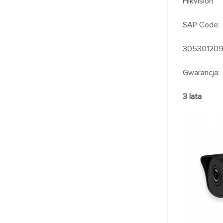
Hikvision
SAP Code:
30530120
Gwarancja:
3 lata