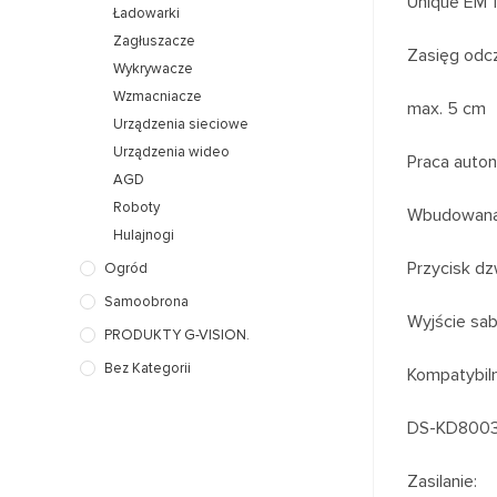
Unique EM 
Ładowarki
Zagłuszacze
Zasięg odcz
Wykrywacze
Wzmacniacze
max. 5 cm
Urządzenia sieciowe
Urządzenia wideo
Praca auto
AGD
Roboty
Wbudowana 
Hulajnogi
Przycisk d
Ogród
Samoobrona
Wyjście sa
PRODUKTY G-VISION.
Bez Kategorii
Kompatybil
DS-KD8003
Zasilanie: