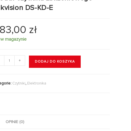
ikvision DS-KD-E
83,00
zł
 w magazynie
+
DODAJ DO KOSZYKA
egorie:
Czytniki
,
Elektronika
OPINIE (0)