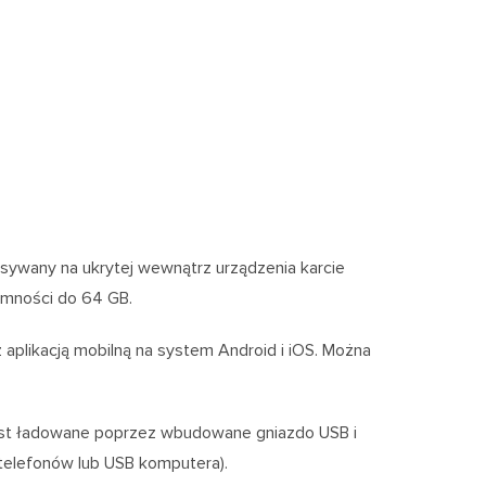
isywany na ukrytej wewnątrz urządzenia karcie
emności do 64 GB.
aplikacją mobilną na system Android i iOS. Można
 jest ładowane poprzez wbudowane gniazdo USB i
 telefonów lub USB komputera).