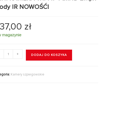
iody IR NOWOŚĆ!
37,00
zł
w magazynie
+
DODAJ DO KOSZYKA
egoria:
Kamery szpiegowskie