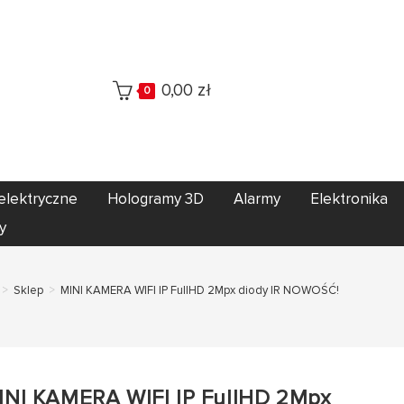
0,00
zł
0
elektryczne
Hologramy 3D
Alarmy
Elektronika
y
>
Sklep
>
MINI KAMERA WIFI IP FullHD 2Mpx diody IR NOWOŚĆ!
INI KAMERA WIFI IP FullHD 2Mpx