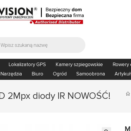
Lokalizatory GPS
Kamery szpiegowskie
Rowery 
Narzędzia
Biuro
Ogród
Samoobrona
Artykuł
lHD 2Mpx diody IR NOWOŚĆ!
M