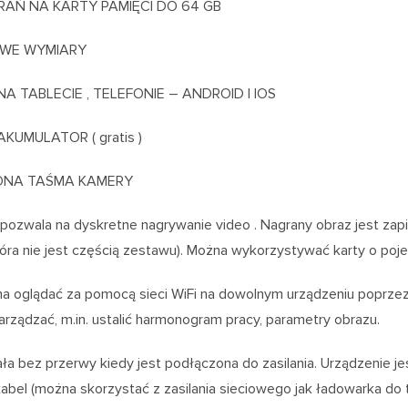
RAŃ NA KARTY PAMIĘCI DO 64 GB
OWE WYMIARY
A TABLECIE , TELEFONIE – ANDROID I IOS
KUMULATOR ( gratis )
NA TAŚMA KAMERY
pozwala na dyskretne nagrywanie video . Nagrany obraz jest zap
óra nie jest częścią zestawu). Można wykorzystywać karty o poj
 oglądać za pomocą sieci WiFi na dowolnym urządzeniu poprzez 
arządzać, m.in. ustalić harmonogram pracy, parametry obrazu.
ła bez przerwy kiedy jest podłączona do zasilania. Urządzenie
abel (można skorzystać z zasilania sieciowego jak ładowarka do