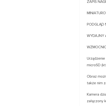
ZAPIS NAG
MINIATUR
PODGLĄD N
WYDAJNY A
WZMOCNIO
Urządzenie 
microSD (kt
Obraz można
także nim z
Kamera dzia
załączony k