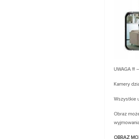
UWAGA !!! 
Kamery dzia
Wszystkie u
Obraz możem
wyjmowania 
OBRAZ MO