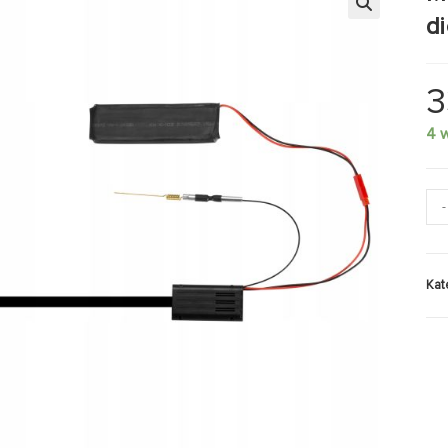
d
🔍
3
4 
-
Kat