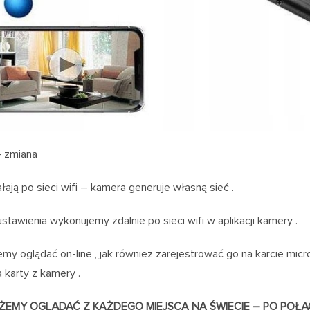
– zmiana
łają po sieci wifi – kamera generuje własną sieć .
stawienia wykonujemy zdalnie po sieci wifi w aplikacji kamery .
y oglądać on-line , jak również zarejestrować go na karcie micro
karty z kamery .
ŻEMY OGLĄDAĆ Z KAŻDEGO MIEJSCA NA ŚWIECIE – PO POŁ