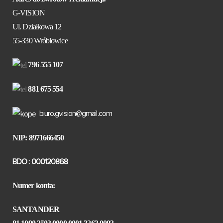
G-VISION
Ul. Działkowa 12
55-330 Wróblowice
796 555 107
881 675 554
biuro.gvision@gmail.com
NIP: 8971666450
BDO : 000120868
Numer konta:
SANTANDER