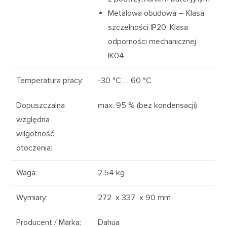
Metalowa obudowa –
Klasa
szczelności
IP20
,
Klasa
odporności mechanicznej
IK04
Temperatura pracy
:
-30 °C … 60 °C
Dopuszczalna
max. 95 % (bez kondensacji)
względna
wilgotność
otoczenia
:
Waga
:
2.54 kg
Wymiary
:
272 x 337 x 90 mm
Producent / Marka
:
Dahua