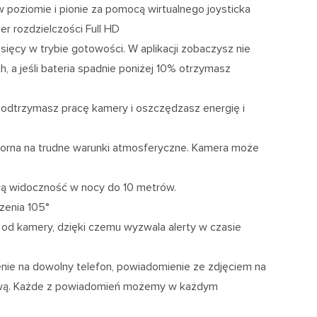
 poziomie i pionie za pomocą wirtualnego joysticka
r rozdzielczości Full HD
ęcy w trybie gotowości. W aplikacji zobaczysz nie
ch, a jeśli bateria spadnie poniżej 10% otrzymasz
, podtrzymasz pracę kamery i oszczędzasz energię i
rna na trudne warunki atmosferyczne. Kamera może
łą widoczność w nocy do 10 metrów.
zenia 105°
od kamery, dzięki czemu wyzwala alerty w czasie
nie na dowolny telefon, powiadomienie ze zdjęciem na
mową. Każde z powiadomień możemy w każdym