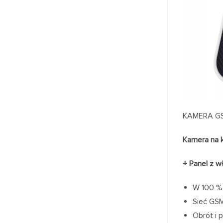
KAMERA GS
Kamera na 
+ Panel z w
W 100 %
Sieć GSM
Obrót i 