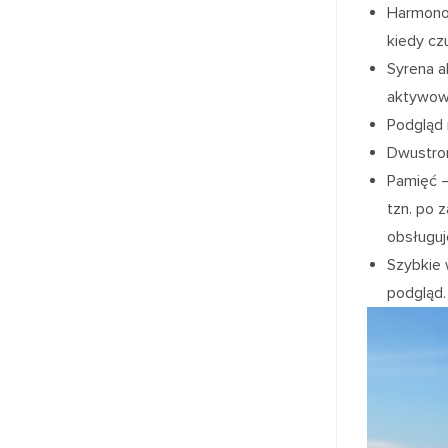
Harmonog
kiedy cz
Syrena a
aktywow
Podgląd
Dwustron
Pamięć –
tzn. po 
obsługuj
Szybkie 
podgląd.