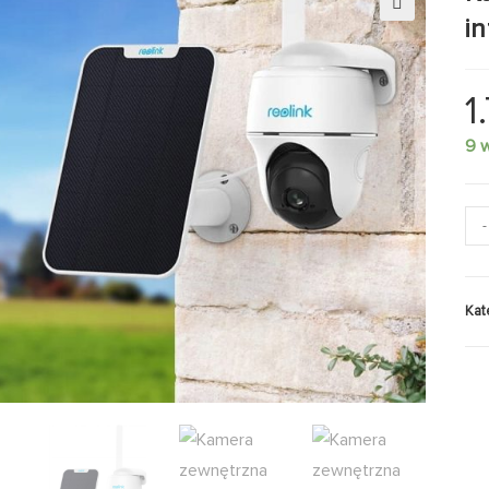
i
🔍
1
9 
-
Kat