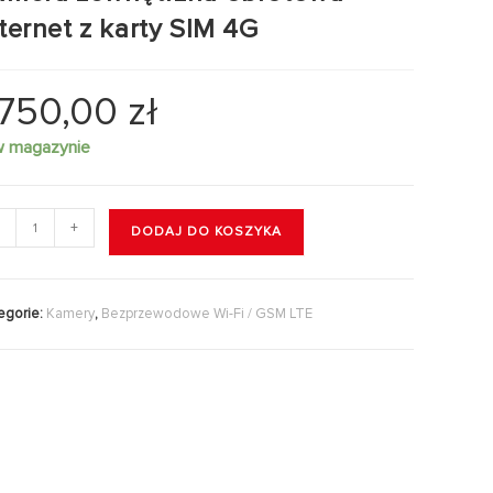
nternet z karty SIM 4G
.750,00
zł
w magazynie
+
DODAJ DO KOSZYKA
egorie:
Kamery
,
Bezprzewodowe Wi-Fi / GSM LTE