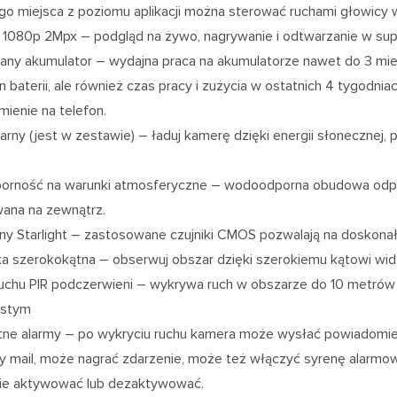
o miejsca z poziomu aplikacji można sterować ruchami głowicy w
1080p 2Mpx – podgląd na żywo, nagrywanie i odtwarzanie w supe
y akumulator – wydajna praca na akumulatorze nawet do 3 miesi
n baterii, ale również czas pracy i zużycia w ostatnich 4 tygodnia
ienie na telefon.
larny (jest w zestawie) – ładuj kamerę dzięki energii słonecznej
porność na warunki atmosferyczne – wodoodporna obudowa odpo
ana na zewnątrz.
ny Starlight – zastosowane czujniki CMOS pozwalają na doskona
 szerokokątna – obserwuj obszar dzięki szerokiemu kątowi wid
ruchu PIR podczerwieni – wykrywa ruch w obszarze do 10 metrów 
istym
ntne alarmy – po wykryciu ruchu kamera może wysłać powiadomie
y mail, może nagrać zdarzenie, może też włączyć syrenę alar
e aktywować lub dezaktywować.