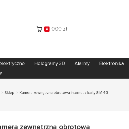
0,00
zł
0
elektryczne
Hologramy 3D
Alarmy
Elektronika
y
>
Sklep
>
Kamera zewnętrzna obrotowa internet z karty SIM 4G
amera zewnętrzna obrotowa