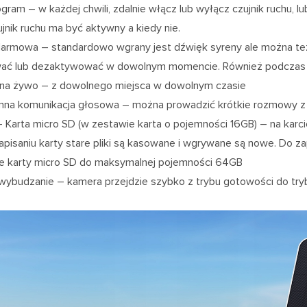
ram – w każdej chwili, zdalnie włącz lub wyłącz czujnik ruchu, l
ujnik ruchu ma być aktywny a kiedy nie.
larmowa – standardowo wgrany jest dźwięk syreny ale można t
ać lub dezaktywować w dowolnym momencie. Również podczas 
 na żywo – z dowolnego miejsca w dowolnym czasie
na komunikacja głosowa – można prowadzić krótkie rozmowy z o
 Karta micro SD (w zestawie karta o pojemności 16GB) – na karcie
zapisaniu karty stare pliki są kasowane i wgrywane są nowe. Do
e karty micro SD do maksymalnej pojemności 64GB
wybudzanie – kamera przejdzie szybko z trybu gotowości do trybu 