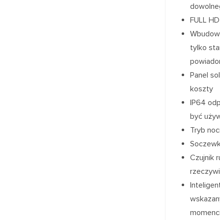
dowolneg
FULL HD 
Wbudowan
tylko sta
powiadom
Panel so
koszty
IP64 od
być używ
Tryb noc
Soczewka
Czujnik 
rzeczyw
Intelige
wskazan
momenci