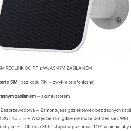
M REOLINK GO PT z WŁASNYM ZASILANIEM
kartę SIM
( bez kodu PIN – zwykła telefoniczna)
łasnym zasilaniem
– akumulatorem
 Bezprzewodowa – Zamontujesz gdziekolwiek bez żadnych kabl
 3G i 4G LTE – Wszędzie tam gdzie nie może dotrzeć sieć WIFI
pochylenie – Obróć o 355° stopni w poziomie i 140° w pionie ab