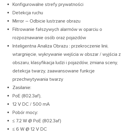
Konfigurowalne strefy prywatności
Detekcja ruchu
Mirror – Odbicie lustrzane obrazu
Filtrowanie fałszywych alarmów w oparciu o
rozpoznawanie osób oraz pojazdów
Inteligentna Analiza Obrazu : przekroczenie linii,
wtargnięcie, wykrywanie wejścia w obszar / wyjścia z
obszaru, klasyfikacja ludzi i pojazdów, zmiana sceny,
detekcja twarzy, zaawansowane funkcje
przechwytywania twarzy
Zasilanie:
PoE (802.3af),
12 V DC / 500 mA
Pobór mocy:
≤ 7.2 W @ PoE (802.3af)
≤ 6 W @ 12 V DC