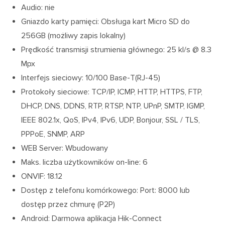
Audio: nie
Gniazdo karty pamięci: Obsługa kart Micro SD do
256GB (możliwy zapis lokalny)
Prędkość transmisji strumienia głównego: 25 kl/s @ 8.3
Mpx
Interfejs sieciowy: 10/100 Base-T(RJ-45)
Protokoły sieciowe: TCP/IP, ICMP, HTTP, HTTPS, FTP,
DHCP, DNS, DDNS, RTP, RTSP, NTP, UPnP, SMTP, IGMP,
IEEE 802.1x, QoS, IPv4, IPv6, UDP, Bonjour, SSL / TLS,
PPPoE, SNMP, ARP
WEB Server: Wbudowany
Maks. liczba użytkowników on-line: 6
ONVIF: 18.12
Dostęp z telefonu komórkowego: Port: 8000 lub
dostęp przez chmurę (P2P)
Android: Darmowa aplikacja Hik-Connect