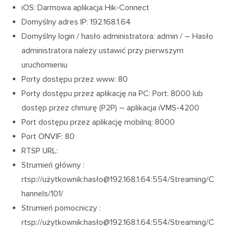
iOS: Darmowa aplikacja Hik-Connect
Domyślny adres IP: 192.168.1.64
Domyślny login / hasło administratora: admin / – Hasło
administratora należy ustawić przy pierwszym
uruchomieniu
Porty dostępu przez www: 80
Porty dostępu przez aplikację na PC: Port: 8000 lub
dostęp przez chmurę (P2P) – aplikacja iVMS-4200
Port dostępu przez aplikację mobilną: 8000
Port ONVIF: 80
RTSP URL:
Strumień główny :
rtsp://użytkownik:hasło@192.168.1.64:554/Streaming/C
hannels/101/
Strumień pomocniczy :
rtsp://użytkownik:hasło@192.168.1.64:554/Streaming/C