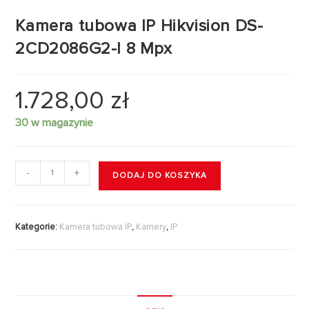
Kamera tubowa IP Hikvision DS-
2CD2086G2-I 8 Mpx
1.728,00
zł
30 w magazynie
-
+
DODAJ DO KOSZYKA
Kategorie:
Kamera tubowa IP
,
Kamery
,
IP