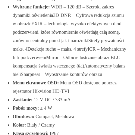
Wybrane funkcje:
WDR – 120 dB – Szeroki zakres
dynamiki oświetlenia3D-DNR – Cyfrowa redukcja szumu
w obrazieEXIR – technologia wysoko efektywnych diod
podczerwieni, które równomiernie oświetlają całą scenę,
zarówno centralny punkt jak i narożnikiStrefy prywatności –
maks. 4Detekcja ruchu – maks. 4 strefyICR – Mechaniczny
filtr podczerwieniMirror – Odbicie lustrzane obrazuBLC –
kompensacja światła wstecznego (tła)Automatyczny balans
bieliSharpness – Wyostrzanie konturów obrazu
Menu ekranowe OSD:
Menu OSD dostępne poprzez
rejestrator Hikvision HD-TVI
Zasilanie:
12 V DC / 333 mA
Pobór mocy:
≤ 4 W
Obudowa:
Compact, Metalowa
Kolor:
Biały / Czarny
Klasa szczelności:
IP67