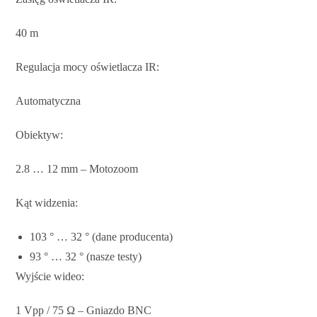
40 m
Regulacja mocy oświetlacza IR:
Automatyczna
Obiektyw:
2.8 … 12 mm – Motozoom
Kąt widzenia:
103 ° … 32 ° (dane producenta)
93 ° … 32 ° (nasze testy)
Wyjście wideo:
1 Vpp / 75 Ω – Gniazdo BNC