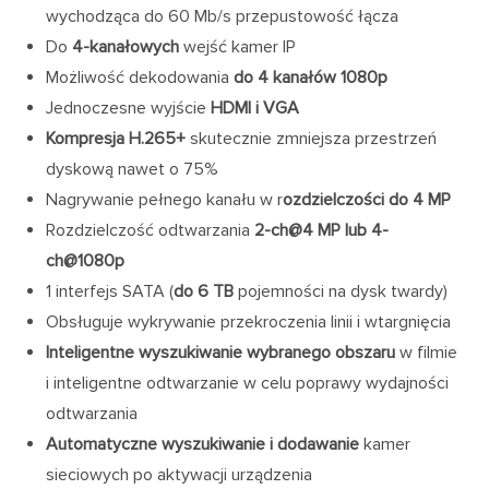
wychodząca do 60 Mb/s przepustowość łącza
Do
4-kanałowych
wejść kamer IP
Możliwość dekodowania
do 4 kanałów 1080p
Jednoczesne wyjście
HDMI i VGA
Kompresja H.265+
skutecznie zmniejsza przestrzeń
dyskową nawet o 75%
Nagrywanie pełnego kanału w r
ozdzielczości do 4 MP
Rozdzielczość odtwarzania
2-ch@4 MP lub 4-
ch@1080p
1 interfejs SATA (
do 6 TB
pojemności na dysk twardy)
Obsługuje wykrywanie przekroczenia linii i wtargnięcia
Inteligentne wyszukiwanie wybranego obszaru
w filmie
i inteligentne odtwarzanie w celu poprawy wydajności
odtwarzania
Automatyczne wyszukiwanie i dodawanie
kamer
sieciowych po aktywacji urządzenia