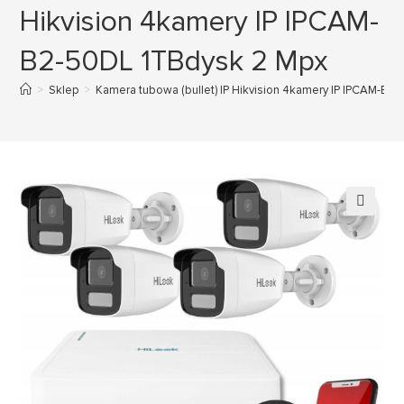
Hikvision 4kamery IP IPCAM-
B2-50DL 1TBdysk 2 Mpx
>
Sklep
>
Kamera tubowa (bullet) IP Hikvision 4kamery IP IPCAM-B2
🔍