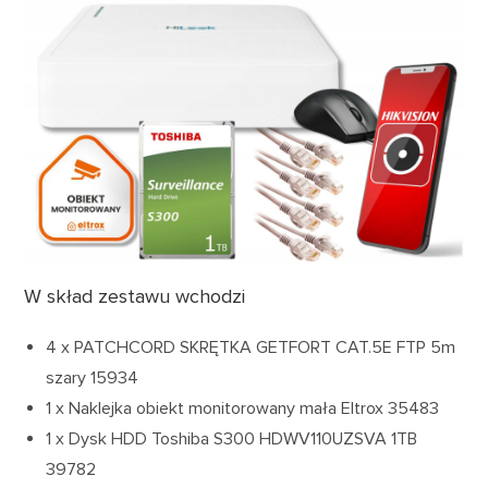
W skład zestawu wchodzi
4 x PATCHCORD SKRĘTKA GETFORT CAT.5E FTP 5m
szary 15934
1 x Naklejka obiekt monitorowany mała Eltrox 35483
1 x Dysk HDD Toshiba S300 HDWV110UZSVA 1TB
39782