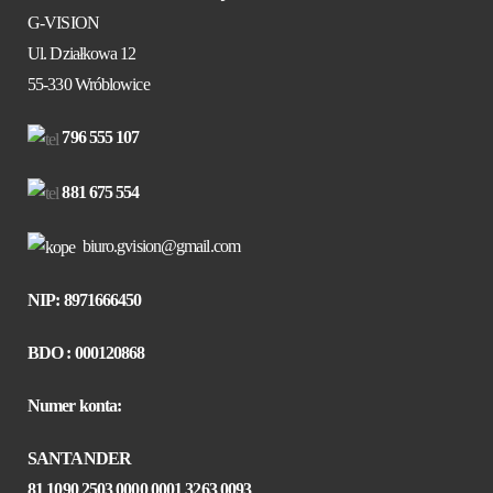
G-VISION
Ul. Działkowa 12
55-330 Wróblowice
796 555 107
881 675 554
biuro.gvision@gmail.com
NIP: 8971666450
BDO : 000120868
Numer konta:
SANTANDER
81 1090 2503 0000 0001 3263 0093