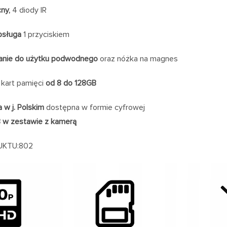
ny,
4 diody IR
bsługa
1 przyciskiem
nie do użytku podwodnego
oraz nóżka na magnes
kart pamięci
od 8 do 128GB
a w j. Polskim
dostępna w formie cyfrowej
B w zestawie z kamerą
UKTU:802