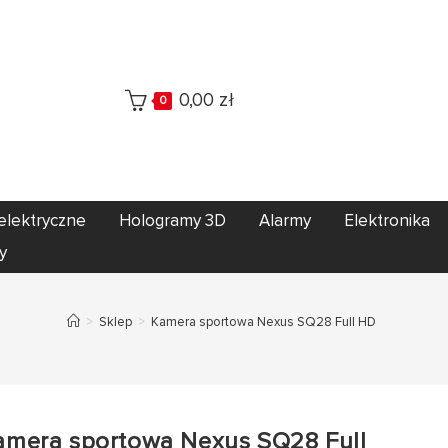
0,00
zł
0
elektryczne
Hologramy 3D
Alarmy
Elektronika
y
>
Sklep
>
Kamera sportowa Nexus SQ28 Full HD
amera sportowa Nexus SQ28 Full