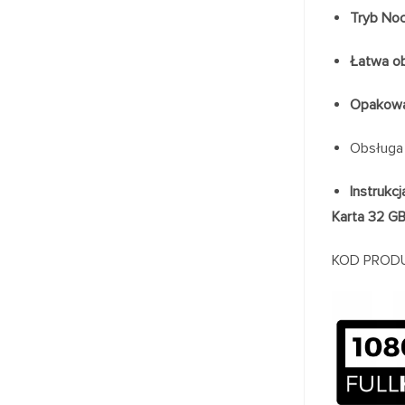
Tryb Noc
Łatwa o
Opakowa
Obsługa 
Instrukcj
Karta 32 G
KOD PROD