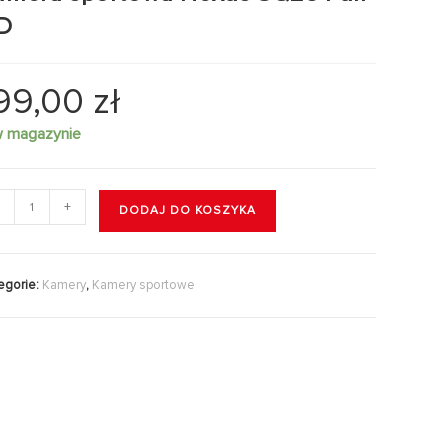
D
99,00
zł
w magazynie
+
DODAJ DO KOSZYKA
egorie:
Kamery
,
Kamery sportowe