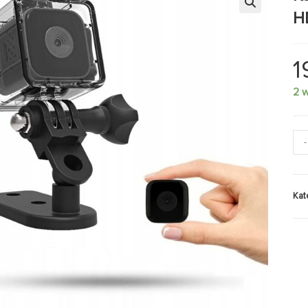
H
🔍
1
2 
-
Kat