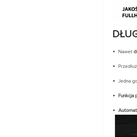
DŁUG
Nawet
d
Przedłuż
Jedna go
Funkcja p
Automaty