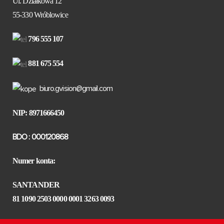
Ul. Działkowa 12
55-330 Wróblowice
796 555 107
881 675 554
biuro.gvision@gmail.com
NIP: 8971666450
BDO : 000120868
Numer konta:
SANTANDER
81 1090 2503 0000 0001 3263 0093