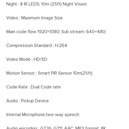
Night : 8 IR LEDS; 10m (25ft) Night Vision
Video : Maximum Image Size
Main code flow 1920×1080; Sub stream: 640×480;
Compression Standard : H.264
Video Mode : HD/SD
Motion Sensor : Smart PIR Sensor 10m(25ft)
Code Rate : Dual Code rate
Audio : Pickup Device
Internal Microphone,two-way speech
Audio encoding : G726, G711, AAC, MP3 format, 8K