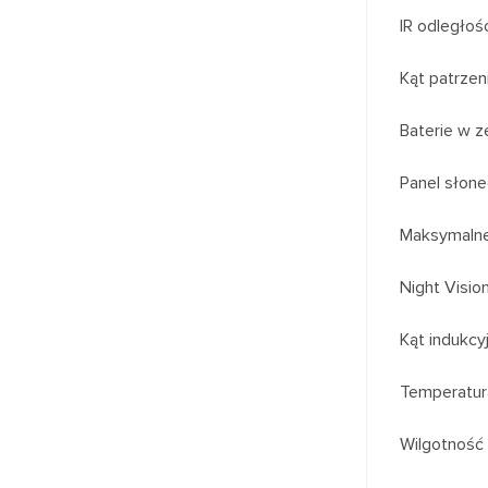
IR odległoś
Kąt patrzen
Baterie w 
Panel słon
Maksymalne
Night Visio
Kąt indukcyj
Temperatura
Wilgotność