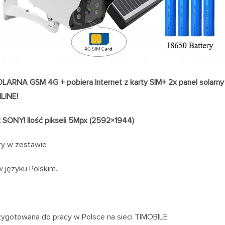
RNA GSM 4G + pobiera Internet z karty SIM+ 2x panel solarny ł
LINE!
 SONY! Ilość pikseli 5Mpx (2592×1944)
ry w zestawie
w języku Polskim.
zygotowana do pracy w Polsce na sieci TIMOBILE