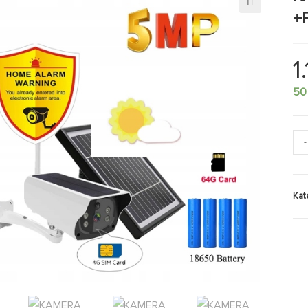
+
🔍
1
50
-
Kat