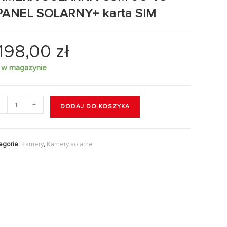
PANEL SOLARNY+ karta SIM
.198,00
zł
 w magazynie
+
DODAJ DO KOSZYKA
egorie:
Kamery
,
Kamery solarne