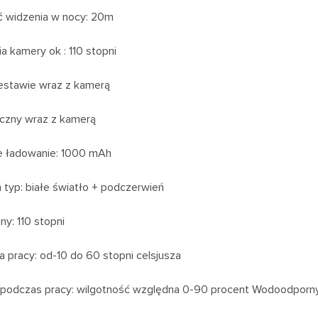
ć widzenia w nocy: 20m
ia kamery ok : 110 stopni
zestawie wraz z kamerą
eczny wraz z kamerą
 ładowanie: 1000 mAh
n typ: białe światło + podczerwień
ny: 110 stopni
 pracy: od-10 do 60 stopni celsjusza
 podczas pracy: wilgotność względna 0-90 procent Wodoodporny