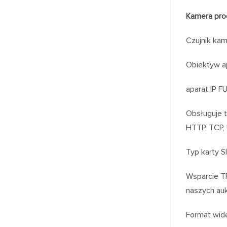
Kamera pr
Czujnik kam
Obiektyw a
aparat IP 
Obsługuje t
HTTP, TCP,
Typ karty S
Wsparcie TF
naszych auk
Format wid