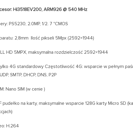
ocesor: Hi3518EV200, ARM926 @ 540 MHz
ery: PS5230, 2.0MP, 1/2. 7 "CMOS
paratu: 2,8mm Ilość pikseli 5Mpx (2592×1944)
FULL HD 5MPX, maksymalna rozdzielczość 2592×1944
ylko 4G standardowy Częstotliwość 4G: wsparcie w pełnym paśm
 UDP, SMTP, DHCP, DNS, P2P
IM: Nano SIM (w cenie )
 pudełko na karty, maksymalne wsparcie 128G karty Micro SD (kar
cjach)
eo: H.264