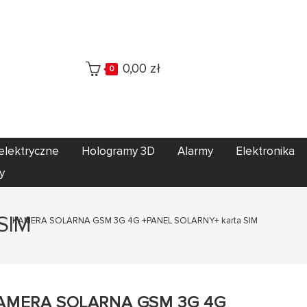
0,00
zł
0
elektryczne
Hologramy 3D
Alarmy
Elektronika
y
SIM
>
KAMERA SOLARNA GSM 3G 4G +PANEL SOLARNY+ karta SIM
AMERA SOLARNA GSM 3G 4G