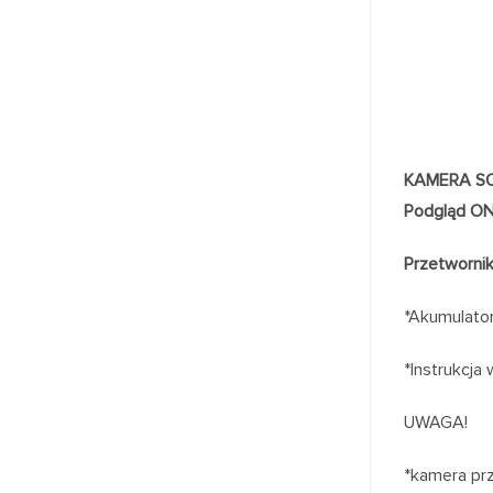
KAMERA SOLA
Podgląd ON
Przetwornik
*Akumulato
*Instrukcja 
UWAGA!
*kamera pr