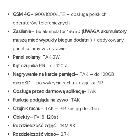
GSM 4G
– 900/1800/LTE – obsługa polskich
operatorów telefonicznych
Zasilanie
– 6x akumulator 18650
(UWAGA akumulatory
muszą mieć wypukły biegun dodatni )
+ dedykowany
panel solarny w zestawie
Panel solarny:
TAK 3W
Kąt czujnika PIR
– ok 120st
Nagrywanie na karcie pamięci
– TAK – do 128GB
microSD – po wykryciu ruchu z czujnika PIR
Obsługa przez darmową aplikację-
TAK
Funkcja podglądu na żywo-
TAK
Czujnik ruchu
– TAK – PIR zasięg do 25m
Obiekty
– F=1.8, 120s
t
Rozdzielczość zdjęć
– 14MPIX
Rozdzielczość video
– 2.7K