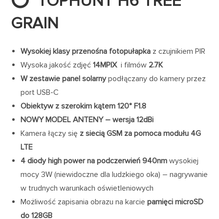
⭕ TOPHUNT H6 TREE
GRAIN
Wysokiej klasy przenośna fotopułapka
z czujnikiem PIR
Wysoka jakość zdjęć
14MPIX
i filmów
2.7K
W zestawie panel solarny
podłączany do kamery przez
port USB-C
Obiektyw z szerokim kątem 120° F1.8
NOWY MODEL ANTENY – wersja 12dBi
Kamera łączy się
z siecią GSM za pomoca modułu 4G
LTE
4 diody high power na podczerwień 940nm
wysokiej
mocy 3W (niewidoczne dla ludzkiego oka) – nagrywanie
w trudnych warunkach oświetleniowych
Możliwość zapisania obrazu na karcie
pamięci microSD
do 128GB