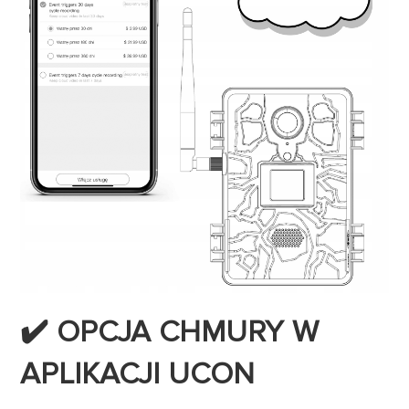
✔️ OPCJA CHMURY W
APLIKACJI UCON