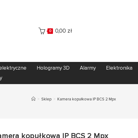
0,00
zł
0
elektryczne
Hologramy 3D
Alarmy
Elektronika
y
>
Sklep
>
Kamera kopułkowa IP BCS 2 Mpx
amera kopułkowa IP BCS 2 Mpx