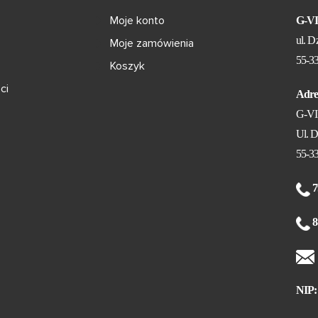
Moje konto
G-V
ul. D
Moje zamówienia
55-3
Koszyk
ci
Adre
G-V
Ul. D
55-3
7
8
NIP: