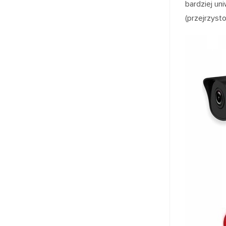
bardziej un
(przejrzyst