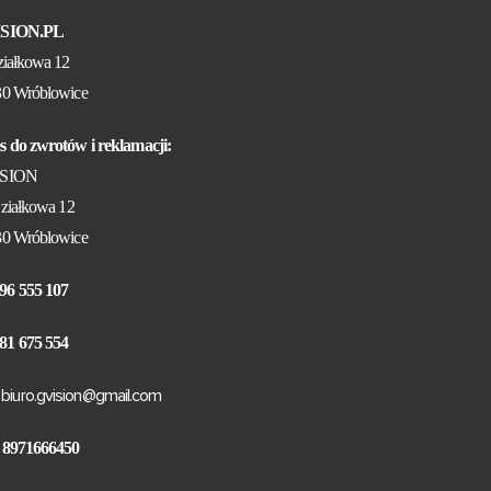
ISION.PL
ziałkowa 12
30 Wróblowice
s do zwrotów i reklamacji:
ISION
ziałkowa 12
30 Wróblowice
96 555 107
81 675 554
biuro.gvision@gmail.com
 8971666450