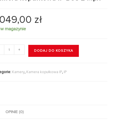
.049,00
zł
 w magazynie
+
DODAJ DO KOSZYKA
egorie:
Kamery
,
Kamera kopułkowa IP
,
IP
OPINIE (0)