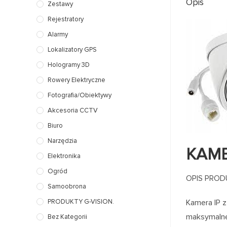
Opis
Zestawy
Rejestratory
Alarmy
Lokalizatory GPS
Hologramy 3D
Rowery Elektryczne
Fotografia/Obiektywy
Akcesoria CCTV
Biuro
Narzędzia
KAME
Elektronika
Ogród
OPIS PROD
Samoobrona
PRODUKTY G-VISION.
Kamera IP z
maksymalnej
Bez Kategorii