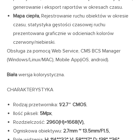
generowanie i eksport raportów w okresach czasu.
Mapa ciepła,
Rejestrowanie ruchu obiektów w okresie
czasu, statystyka gęstości czasowej ruchu
prezentowana graficznie w odcieniach kolorów
czerwony/niebieski.
Obsługa za pomocą Web Service, CMS BCS Manager
(Windows/Linux/MAC), Mobile App(iOS, android).
Biała
wersja kolorystyczna.
CHARAKTERYSTYKA
Rodzaj przetwornika:
1/2.7″ CMOS
,
Ilość pikseli:
5Mpx
,
Rozdzielczość:
2960(H)×1668(V),
Ogniskowa obiektywu:
2.7mm ~ 13.5mm/F1.5,
Pole widzenia:
H: 114°~32° V: 58°~17° D: 138° ~36°,