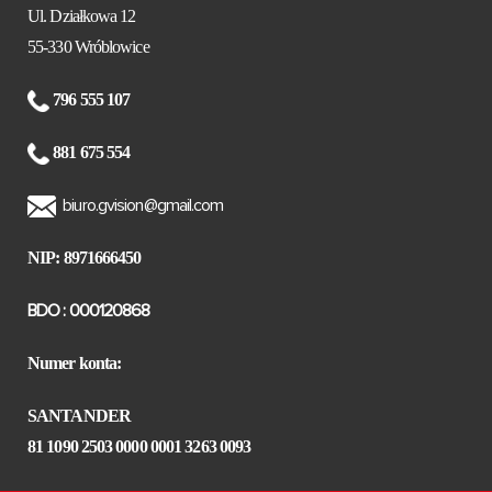
Ul. Działkowa 12
55-330 Wróblowice
796 555 107
881 675 554
biuro.gvision@gmail.com
NIP: 8971666450
BDO : 000120868
Numer konta:
SANTANDER
81 1090 2503 0000 0001 3263 0093