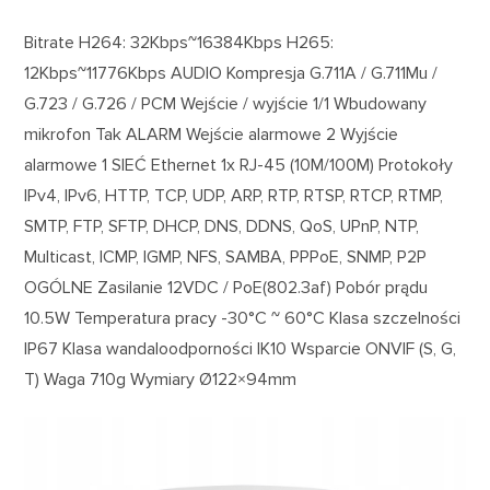
Bitrate H264: 32Kbps~16384Kbps H265:
12Kbps~11776Kbps AUDIO Kompresja G.711A / G.711Mu /
G.723 / G.726 / PCM Wejście / wyjście 1/1 Wbudowany
mikrofon Tak ALARM Wejście alarmowe 2 Wyjście
alarmowe 1 SIEĆ Ethernet 1x RJ-45 (10M/100M) Protokoły
IPv4, IPv6, HTTP, TCP, UDP, ARP, RTP, RTSP, RTCP, RTMP,
SMTP, FTP, SFTP, DHCP, DNS, DDNS, QoS, UPnP, NTP,
Multicast, ICMP, IGMP, NFS, SAMBA, PPPoE, SNMP, P2P
OGÓLNE Zasilanie 12VDC / PoE(802.3af) Pobór prądu
10.5W Temperatura pracy -30°C ~ 60°C Klasa szczelności
IP67 Klasa wandaloodporności IK10 Wsparcie ONVIF (S, G,
T) Waga 710g Wymiary Ø122×94mm