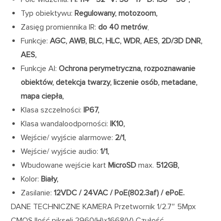
Typ obiektywu:
Regulowany, motozoom,
Zasięg promiennika IR:
do 40 metrów
,
Funkcje:
AGC, AWB, BLC, HLC, WDR, AES, 2D/3D DNR,
AES,
Funkcje AI:
Ochrona perymetryczna, rozpoznawanie
obiektów, detekcja twarzy, liczenie osób, metadane,
mapa ciepła,
Klasa szczelności:
IP67,
Klasa wandaloodporności:
IK10,
Wejście/ wyjście alarmowe:
2/1,
Wejście/ wyjście audio:
1/1,
Wbudowane wejście kart
MicroSD
max.
512GB,
Kolor:
Biały,
Zasilanie:
12VDC / 24VAC / PoE(802.3af) / ePoE.
DANE TECHNICZNE KAMERA Przetwornik 1/2.7″ 5Mpx
CMOS Ilość pikseli 2960(H)×1668(V) Czułość