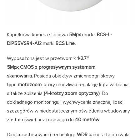
Kopułkowa kamera sieciowa
5Mpx
model
BCS-L-
DIP55VSR4-AI2
marki
BCS Line
.
Wyposażona jest w przetwornik
1/2.7″
5Mpx CMOS
z
progresywnym systemem
skanowania.
Posiada obiektyw zmiennoogniskowy
typu
motozoom
, który umożliwia regulację kąta widzenia,
a także zblizenia
(4-krotny zoom optyczny)
.
Do
dokładnego monitoringu i wychwycenia znacznej ilości
szczegółów w niedostatecznym oświetleniu wbudowany
został oświetlacz o zasięgu do
40 metrów
.
Dzięki zastosowaniu technologii
WDR
kamera ta pozwala