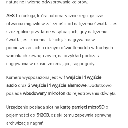
naturalne i wierne odwzorowanie kolorów.
AES
to funkcja, która automatycznie reguluje czas
otwarcia migawki w zależności od natężenia światła. Jest
szczególnie przydatne w sytuacjach, gdy natężenie
światła jest zmienna, takich jak nagrywanie w
pomieszczeniach o różnym oświetleniu lub w trudnych
warunkach zewnętrznych, na przykład podczas
nagrywania w czasie zmieniającej się pogody.
Kamera wysposażona jest w
1 wejście i 1 wyjście
audio
oraz
2 wejścia i 1 wyjście alarmowe.
Dodatkowo
posiada
wbudowany mikrofon
do rejestrowania dźwięku.
Urządzenie posiada slot na
kartę pamięci microSD
o
pojemności do
512GB,
dzięki temu zapewnia sprawną
archwizację nagrań.