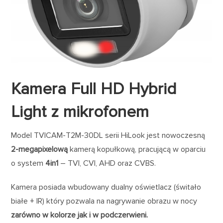
Kamera Full HD Hybrid
Light z mikrofonem
Model TVICAM-T2M-30DL serii HiLook jest nowoczesną
2-megapixelową
kamerą kopułkową, pracującą w oparciu
o system
4in1
– TVI, CVI, AHD oraz CVBS.
Kamera posiada wbudowany dualny oświetlacz (świtało
białe + IR) który pozwala na nagrywanie obrazu w nocy
zarówno w kolorze jak i w podczerwieni.