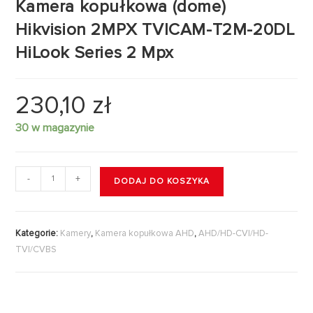
Kamera kopułkowa (dome)
Hikvision 2MPX TVICAM-T2M-20DL
HiLook Series 2 Mpx
230,10
zł
30 w magazynie
-
+
DODAJ DO KOSZYKA
Kategorie:
Kamery
,
Kamera kopułkowa AHD
,
AHD/HD-CVI/HD-
TVI/CVBS