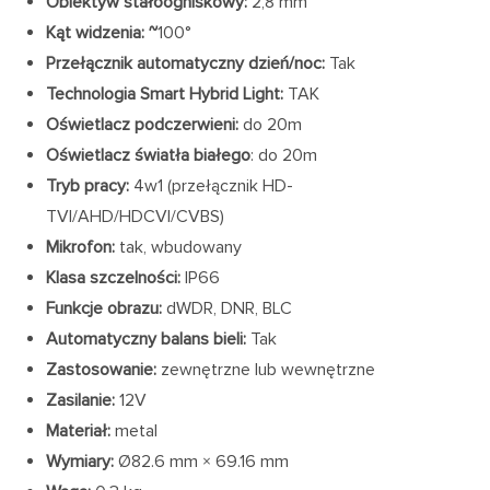
Obiektyw stałoogniskowy:
2,8 mm
Kąt widzenia: ~
100°
Przełącznik automatyczny dzień/noc:
Tak
Technologia Smart Hybrid Light:
TAK
Oświetlacz podczerwieni:
do 20m
Oświetlacz światła białego
: do 20m
Tryb pracy:
4w1 (przełącznik HD-
TVI/AHD/HDCVI/CVBS)
Mikrofon:
tak, wbudowany
Klasa szczelności:
IP66
Funkcje obrazu:
dWDR, DNR, BLC
Automatyczny balans bieli:
Tak
Zastosowanie:
zewnętrzne lub wewnętrzne
Zasilanie:
12V
Materiał:
metal
Wymiary:
Ø82.6 mm × 69.16 mm