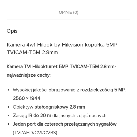
OPINIE (0)
Opis
Kamera 4w1 Hilook by Hikvision kopułka 5MP
TVICAM-T5M 2.8mm
Kamera TVI Hilookturret 5MP TVICAM-T5M 2.8mm-
najważniejsze cechy:
Wysokiej jakości obrazowanie z
rozdzielczością 5 MP
,
2560 × 1944
Obiektyw
stałoogniskowy 2,8 mm
Z
asięg
IR do 20 m
dla jasnych zdjęć nocnych
Jeden port dla czterech przełączanych sygnałów
(TVI/AHD/CVI/CVBS)