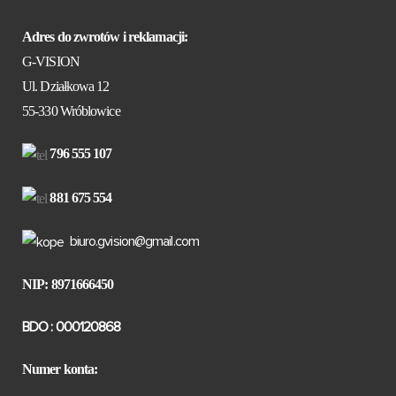
Adres do zwrotów i reklamacji:
G-VISION
Ul. Działkowa 12
55-330 Wróblowice
796 555 107
881 675 554
biuro.gvision@gmail.com
NIP: 8971666450
BDO : 000120868
Numer konta: